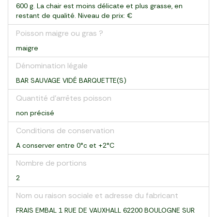
600 g. La chair est moins délicate et plus grasse, en
restant de qualité. Niveau de prix: €
Poisson maigre ou gras ?
maigre
Dénomination légale
BAR SAUVAGE VIDÉ BARQUETTE(S)
Quantité d'arrêtes poisson
non précisé
Conditions de conservation
A conserver entre 0°c et +2°C
Nombre de portions
2
Nom ou raison sociale et adresse du fabricant
FRAIS EMBAL 1 RUE DE VAUXHALL 62200 BOULOGNE SUR