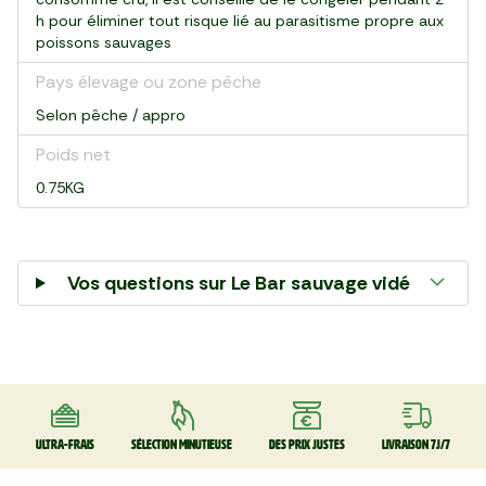
h pour éliminer tout risque lié au parasitisme propre aux
poissons sauvages
Pays élevage ou zone pêche
Selon pêche / appro
Poids net
0.75KG
Vos questions sur
Le Bar sauvage vidé
Ultra-frais
Sélection minutieuse
Des prix justes
Livraison 7J/7