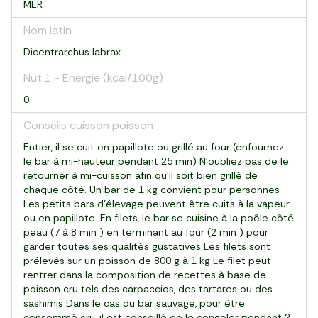
MER
Nom latin
Dicentrarchus labrax
Nut.1 - Energie (kcal/100g)
0
Conseils cuisson poisson
Entier, il se cuit en papillote ou grillé au four (enfournez
le bar à mi-hauteur pendant 25 min) N’oubliez pas de le
retourner à mi-cuisson afin qu’il soit bien grillé de
chaque côté. Un bar de 1 kg convient pour personnes
Les petits bars d’élevage peuvent être cuits à la vapeur
ou en papillote. En filets, le bar se cuisine à la poêle côté
peau (7 à 8 min ) en terminant au four (2 min ) pour
garder toutes ses qualités gustatives Les filets sont
prélevés sur un poisson de 800 g à 1 kg Le filet peut
rentrer dans la composition de recettes à base de
poisson cru tels des carpaccios, des tartares ou des
sashimis Dans le cas du bar sauvage, pour être
consommé cru, il est conseillé de le congeler pendant 2