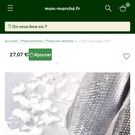
0
Recherche
On vous livre où ?
Accueil
Poissonnerie
Poissons entiers
Le Bar sauvage vidé
Le Bar sauvage vidé
27,07 €
Ajouter
Barquette (750 G)
36,09 €/kg