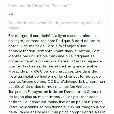
Présence de l'allergène "Poissons"
oui
Description des variétés de poisson et spécificités
origine
Bar de ligne: il est pêché à la ligne (canne, traîne ou
palangre), comme son nom l’indique, à bord de petits
bateaux de moins de 12 m. Il fait l’objet d’une
écolabellisation. Remonté vivant dans le bateau, il est
identifé par un Pin’s fxé dans une ouïe indiquant sa
provenance et le numéro du bateau. C’est un signe de
qualité. Sa chair est ferme et de très grande qualité.
Niveau de prix: €€€ Bar de chalut: capturé dans des
filets au chalut de haute mer. La chair est ferme et de
qualité. Niveau de prix: €€ Bar d’élevage: le bar commun
est élevé dans des fermes marines (en Grèce, en
Turquie, en Espagne, en Italie, en France et en Croatie),
de façon plus ou moins intensive. Les poissons sont
calibrés. Leur chair est moins fine et un peu plus grasse.
Votre poissonnier se positionne sur un bar français (Nord
de la France et Corse) sur un poids compris entre 400 et