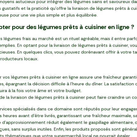
moyens astucieux pour intégrer des légumes sains et savoureux da
 gustatifs et la praticité qu'offre la livraison de légumes prêts à c
use pour une vie plus simple et plus équilibrée.
ter pour des légumes prêts à cuisiner en ligne ?
es légumes frais au marché est un rituel agréable, mais il entre pa
emplies. En optant pour la livraison de légumes prêts à cuisiner, v
ieuses. En quelques clics, vous pouvez dorénavant offrir à votre ta
producteurs locaux.
r vos légumes prêts à cuisiner en ligne assure une fraîcheur garan
es, épargnant la décision difficile à l'heure du dîner. La satisfact
ouira à la fois votre âme et votre budget.
 la livraison de légumes prêts à cuisiner peut faire craindre un co
ervices spécialisés dans ce domaine sont réputés pour leur engage
es heures avant d'être livrés, garantissant une fraîcheur maximale,
d'approvisionnement réduit également le gaspillage alimentaire, c
s, sans surplus inutiles. Enfin, les produits proposés sont génér
ts thématiques que votre supermarché local ne pourrait égaler.