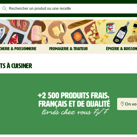
CHERIE & POISSONNERIE
FROMAGERIE & TRAITEUR
ÉPICERIE & BOISSON
ts à cuisiner
On vou