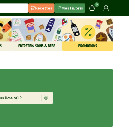
0
Recettes
Mes favoris
S
ENTRETIEN, SOINS & BÉBÉ
PROMOTIONS
s livre où ?