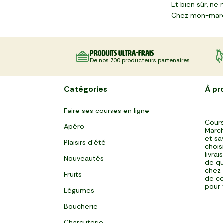
Et bien sûr, n
Chez mon-marché
Produits ultra-frais
De nos 700 producteurs partenaires
Catégories
À pr
Faire ses courses en ligne
Cours
Apéro
March
et sa
Plaisirs d'été
chois
livra
Nouveautés
de qu
chez 
Fruits
de co
pour 
Légumes
Boucherie
Charcuterie