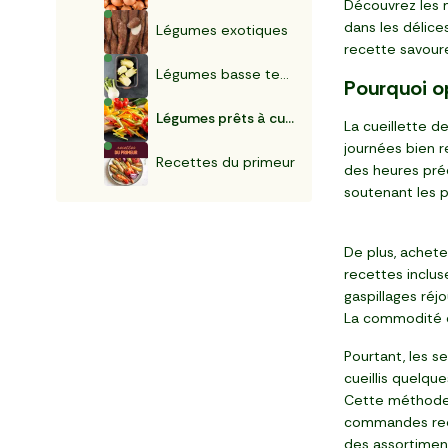
Découvrez les 
dans les délices
Légumes exotiques
recette savoure
Légumes basse température
Pourquoi op
Légumes prêts à cuisiner
La cueillette d
journées bien r
Recettes du primeur
des heures préc
soutenant les 
De plus, achete
recettes inclus
gaspillages réj
La commodité de
Pourtant, les s
cueillis quelqu
Cette méthode 
commandes reçue
des assortimen