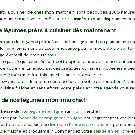
ts à cuisiner de chez mon-marché.fr sont découpés, 100% naturels,
lle uniforme, lavés et prêts à être cuisinés, ils sont disponibles 
e légumes prêts à cuisiner dès maintenant
ivraison de légumes prêts à cuisiner en ligne est bien plus qu'une c
e l'environnement et accommodante pour le mode de vie contempo
rge éventail de produits frais.
t la qualité qui caractérisent cette option d'approvisionnement al
e de votre vie. En associant ces pratiques culinaires modernes à d
une expérience à la fois enrichissante et délicieuse.
ndez-vous pour donner un coup de fouet à votre alimentation ? Com
e cuisine fraîche et sans effort! Votre palais et votre agenda vous r
e de nos légumes mon-marché.fr
ichesse de nos
légumes en ligne
sur mon-marché.fr.
ter par l'
achat de champignons en ligne
pour agrémenter vos plat
ment de notre service de
livraison d'herbes aromatiques
pour donne
lade fraîche et croquante ? Commandez votre
salade en en ligne
et