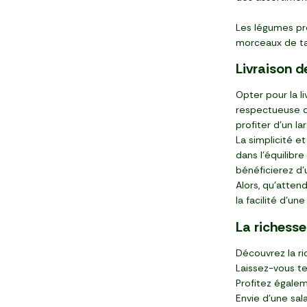
Les légumes prê
morceaux de tai
Livraison d
Opter pour la l
respectueuse d
profiter d'un la
La simplicité e
dans l'équilibr
bénéficierez d'
Alors, qu'atte
la facilité d'un
La richess
Découvrez la r
Laissez-vous ten
Profitez égale
Envie d'une sa