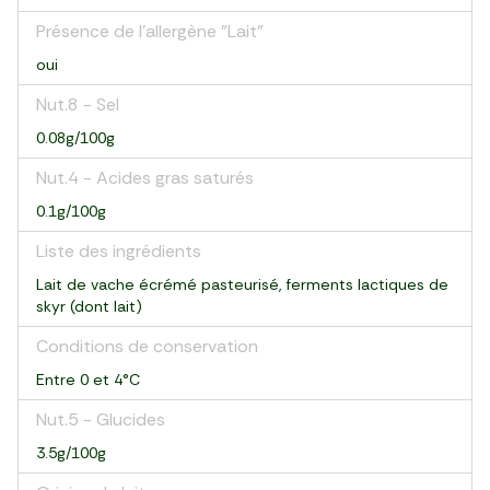
Présence de l'allergène "Lait"
oui
Nut.8 - Sel
0.08g/100g
Nut.4 - Acides gras saturés
0.1g/100g
Liste des ingrédients
Lait de vache écrémé pasteurisé, ferments lactiques de
skyr (dont lait)
Conditions de conservation
Entre 0 et 4°C
Nut.5 - Glucides
3.5g/100g