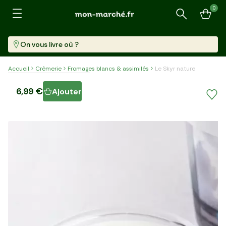
0
Recherche
On vous livre où ?
Accueil
Crèmerie
Fromages blancs & assimilés
Le Skyr nature
Le Skyr nature
6,99 €
Ajouter
Pot (1 Kg)
6,99 €/kg