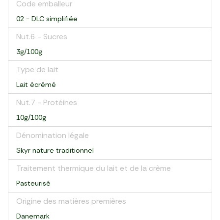
Code emballeur
02 - DLC simplifiée
Nut.6 - Sucres
3g/100g
Type de lait
Lait écrémé
Nut.7 - Protéines
10g/100g
Dénomination légale
Skyr nature traditionnel
Traitement thermique du lait et de la crème
Pasteurisé
Origine des matières premières
Danemark