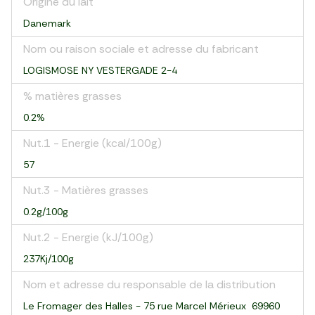
Origine du lait
Danemark
Nom ou raison sociale et adresse du fabricant
LOGISMOSE NY VESTERGADE 2-4
% matières grasses
0.2%
Nut.1 - Energie (kcal/100g)
57
Nut.3 - Matières grasses
0.2g/100g
Nut.2 - Energie (kJ/100g)
237Kj/100g
Nom et adresse du responsable de la distribution
Le Fromager des Halles - 75 rue Marcel Mérieux 69960