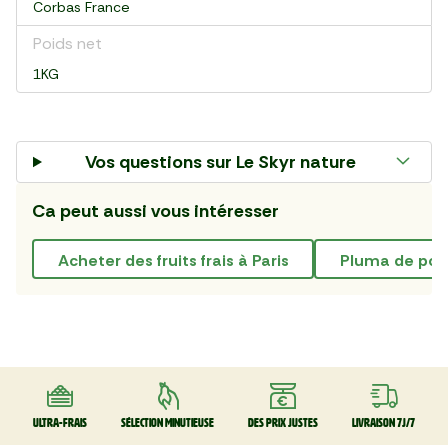
Corbas France
Poids net
1KG
Vos questions sur
Le Skyr nature
Ca peut aussi vous intéresser
Acheter des fruits frais à Paris
pluma de por
Ultra-frais
Sélection minutieuse
Des prix justes
Livraison 7J/7