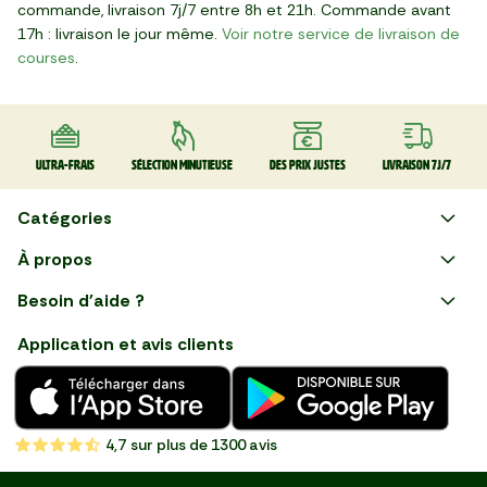
commande, livraison 7j/7 entre 8h et 21h. Commande avant
17h : livraison le jour même.
Voir notre service de livraison de
courses
.
Ultra-frais
Sélection minutieuse
Des prix justes
Livraison 7J/7
Catégories
Faire ses courses en ligne
À propos
Apéro
Besoin d'aide ?
Courses en ligne avec Mon
Plaisirs d'été
Nous suivre
Marché : Alliez gain de temps
Application et avis clients
et savoir-faire français en
Nouveautés
choisissant notre service de
livraison de produits frais et
Fruits
de qualité, livrés directement
chez vous. Une expérience
Légumes
de courses en ligne pensée
4,7
sur plus de 1300 avis
pour vous.
Boucherie