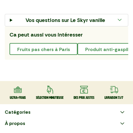
Vos questions sur
Le Skyr vanille
Ca peut aussi vous intéresser
Fruits pas chers à Paris
produit anti-gaspill
Ultra-frais
Sélection minutieuse
Des prix justes
Livraison 7J/7
Catégories
Faire ses courses en ligne
À propos
Apéro