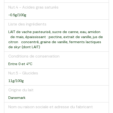
Nut.4 - Acides gras saturés
-0.5g/100g
Liste des ingrédients
LAIT de vache pasteurisé, sucre de canne, eau, amidon
de mais, épaississant : pectine, extrait de vanille, jus de
citron concentré, graine de vanille, ferments lactiques
de skyr (dont LAIT)
Conditions de conservation
Entre 0 et 4°C
Nut.5 - Glucides
11g/100g
Origine du lait
Danemark
Nom ou raison sociale et adresse du fabricant