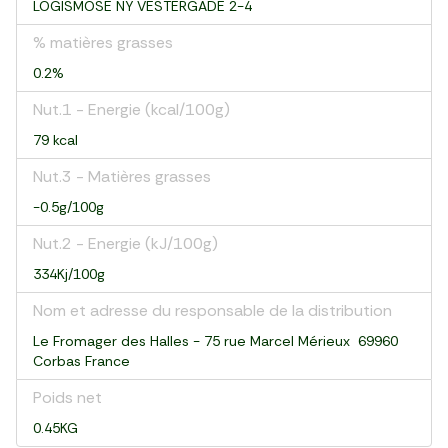
LOGISMOSE NY VESTERGADE 2-4
% matières grasses
0.2%
Nut.1 - Energie (kcal/100g)
79 kcal
Nut.3 - Matières grasses
-0.5g/100g
Nut.2 - Energie (kJ/100g)
334Kj/100g
Nom et adresse du responsable de la distribution
Le Fromager des Halles - 75 rue Marcel Mérieux 69960
Corbas France
Poids net
0.45KG