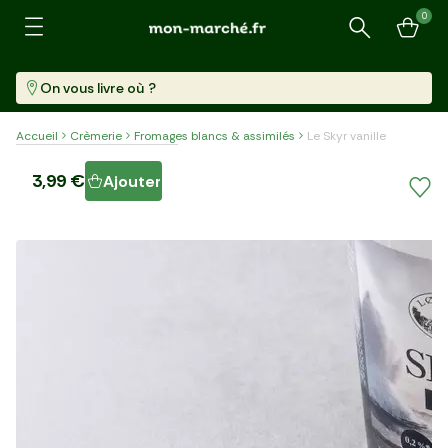
0
Recherche
On vous livre où ?
Accueil
Crèmerie
Fromages blancs & assimilés
Le Skyr vanille
Le Skyr vanille
3,99 €
Ajouter
Pot (450 G)
8,87 €/kg