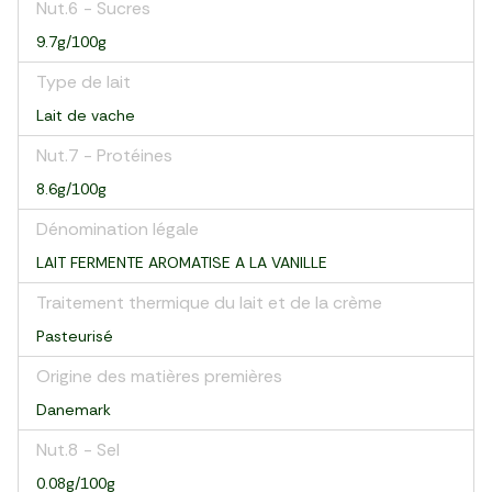
Nut.6 - Sucres
9.7g/100g
Type de lait
Lait de vache
Nut.7 - Protéines
8.6g/100g
Dénomination légale
LAIT FERMENTE AROMATISE A LA VANILLE
Traitement thermique du lait et de la crème
Pasteurisé
Origine des matières premières
Danemark
Nut.8 - Sel
0.08g/100g