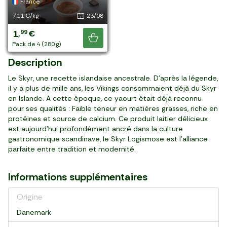
Islande
Danemark
Danemark
Islande
Danemark
France
France
France
France
France
France
France
France
France
France
encore !
10,64 €/kg
15,27 €/kg
5,18 €/kg
8,87 €/kg
23,90 €/kg
7,23 €/kg
10,36 €/kg
6,99 €/kg
15,27 €/kg
7,98 €/kg
10,64 €/kg
5,98 €/kg
15,96 €/kg
7,23 €/kg
7,11 €/kg
24/08
28/08
26/08
30/08
10/09
19/09
23/08
06/09
21/08
11/09
07/09
20/08
23/08
19/09
23/08
1
2
2
3
2
2
2
6
2
3
1
2
3
2
1
49
29
59
99
39
89
59
99
29
99
49
99
99
89
99
,
,
,
,
,
,
,
,
,
,
,
,
,
,
,
€
€
€
€
€
€
€
€
€
€
€
€
€
€
€
Je découvre
pot (140 g)
pot (150 g)
pack de 4 (500 g)
pot (450 g)
pièce (100 g)
pack de 4 (400 g)
pack de 2 (250 g)
pot (1 kg)
pot (150 g)
pot (500 g)
pot (140 g)
pack de 4 (500 g)
pack de 2 (250 g)
pack de 4 (400 g)
pack de 4 (280 g)
Description
Le Skyr, une recette islandaise ancestrale. D'après la légende,
il y a plus de mille ans, les Vikings consommaient déjà du Skyr
en Islande. A cette époque, ce yaourt était déjà reconnu
pour ses qualités : Faible teneur en matières grasses, riche en
protéines et source de calcium. Ce produit laitier délicieux
est aujourd'hui profondément ancré dans la culture
gastronomique scandinave, le Skyr Logismose est l'alliance
parfaite entre tradition et modernité.
Informations supplémentaires
Origine
Danemark