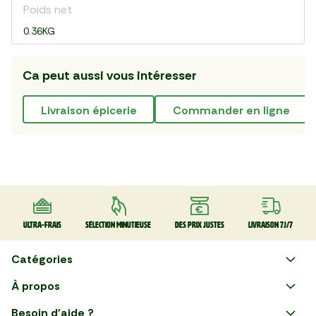
Poids net
0.36KG
Ca peut aussi vous intéresser
livraison épicerie
commander en ligne
Ultra-frais
Sélection minutieuse
Des prix justes
Livraison 7J/7
Catégories
Faire ses courses en ligne
À propos
Apéro
Besoin d'aide ?