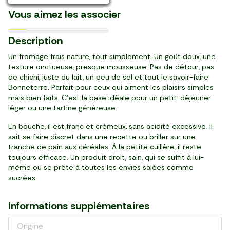
L'Aneth
Maroc
élaborées en France
élaboré en Royaume Uni
Italie
élaborés en France
élaboré en France
Willamette
Koroneiki 100%
Le Miel de fleurs
Le Radis rose équeuté
Le Pain de mie complet
naturelles
Les Chips de légumes
"Allemandi"
Vous aimez les associer
France
10,13 €/kg
17,98 €/l
5,99 €/kg
13,16 €/kg
6,39 €/kg
5,98 €/l
3,62 €/kg
23,92 €/kg
25,93 €/kg
6,84 €/kg
52,45 €/kg
21,90 €/kg
13,96 €/kg
11,12 €/kg
41,99 €/kg
23,99 €/kg
28/08
11/10
20/08
11/10
29/08
20/08
Prix Malin €
-25%
le 2ème à -50%
-14%
Ultra-frais
3
8
1
3
1
2
1
2
3
2
10
0
2
3
1
8
6
19
99
50
29
53
99
99
99
89
19
99
19
49
39
40
48
49
Description
,
,
,
,
,
,
,
,
,
,
,
,
,
,
,
,
,
€
€
€
€
€
€
€
€
€
€
€
€
€
€
€
€
€
2,04 €
7,56 €
pot (315 g)
bouteille (500 ml)
250 g
pot (250 g)
barquette (240 g)
bouteille (500 ml)
14 tranches (550 g)
sachet (125 g)
barquette (150 g)
paquet (320 g)
4 tranches (200 g)
botte
sachet (100 g)
paquet (250 g)
pot (125 g)
barquette (200 g)
2 pièces (270 g)
Un fromage frais nature, tout simplement. Un goût doux, une
texture onctueuse, presque mousseuse. Pas de détour, pas
de chichi, juste du lait, un peu de sel et tout le savoir-faire
Bonneterre. Parfait pour ceux qui aiment les plaisirs simples
mais bien faits. C’est la base idéale pour un petit-déjeuner
léger ou une tartine généreuse.
En bouche, il est franc et crémeux, sans acidité excessive. Il
sait se faire discret dans une recette ou briller sur une
tranche de pain aux céréales. À la petite cuillère, il reste
toujours efficace. Un produit droit, sain, qui se suffit à lui-
même ou se prête à toutes les envies salées comme
sucrées.
Informations supplémentaires
Origine