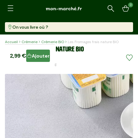
0
Recherche
On vous livre où ?
Accueil
Crèmerie
Crèmerie BIO
Les Fromages frais nature BIO
Les Fromages frais nature BIO
2,99 €
Ajouter
Pack De 6 (360 G)
8,31 €/kg