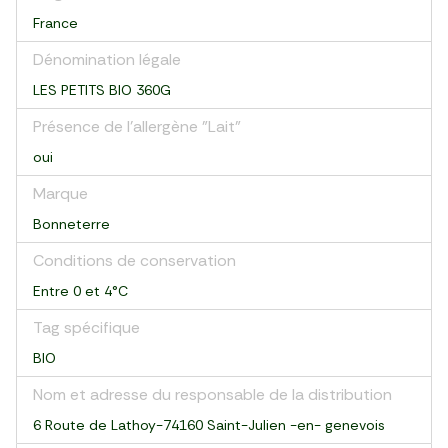
France
Dénomination légale
LES PETITS BIO 360G
Présence de l'allergène "Lait"
oui
Marque
Bonneterre
Conditions de conservation
Entre 0 et 4°C
Tag spécifique
BIO
Nom et adresse du responsable de la distribution
6 Route de Lathoy-74160 Saint-Julien -en- genevois