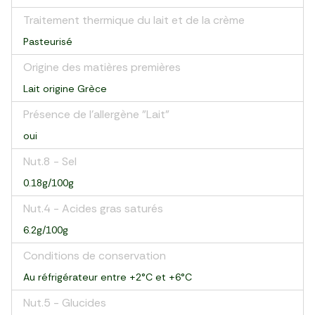
Traitement thermique du lait et de la crème
Pasteurisé
Origine des matières premières
Lait origine Grèce
Présence de l'allergène "Lait"
oui
Nut.8 - Sel
0.18g/100g
Nut.4 - Acides gras saturés
6.2g/100g
Conditions de conservation
Au réfrigérateur entre +2°C et +6°C
Nut.5 - Glucides