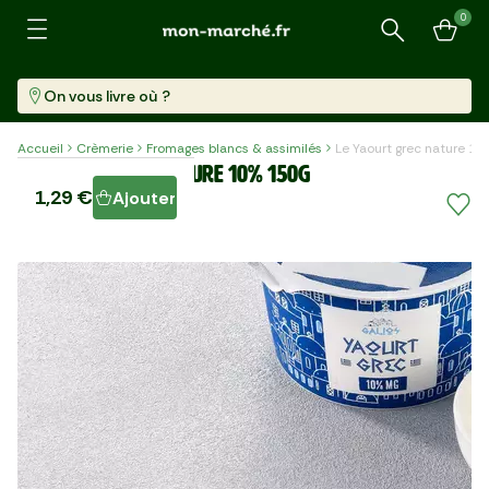
0
Recherche
On vous livre où ?
Accueil
Crèmerie
Fromages blancs & assimilés
Le Yaourt grec nature 1
Le Yaourt grec nature 10% 150g
1,29 €
Ajouter
Pot (150 G)
8,60 €/kg