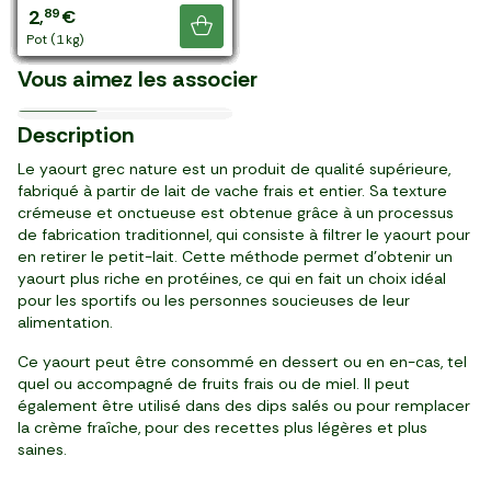
5
2
3
3
3
1
2
3
2
2
1
3
6
1
5
4
2
3
2
79
19
29
59
59
19
99
19
89
79
99
19
99
49
59
19
39
79
89
,
,
,
,
,
,
,
,
,
,
,
,
,
,
,
,
,
,
,
€
€
€
€
€
€
€
€
€
€
€
€
€
€
€
€
€
€
€
Le Granola aux 2 chocolats
Les Crèmes dessert
La Pâte feuilletée au
La Barre de granola
de pomme, framboise et
multiparfums fruits rouges
Je découvre
et amande BIO
chocolat
beurre frais
noisettes sarrasin BIO
myrtille BIO
La Cerise en barquette
BIO
pot (1 kg)
pot (150 g)
pack de 2 (250 g)
pot (500 g)
pot (500 g)
pot (150 g)
pot (375 g)
pack de 4 (500 g)
pack de 4 (500 g)
pack de 8 (1 kg)
pack de 2 (250 g)
pack de 4 (500 g)
pot (1 kg)
pack de 4 (400 g)
pièce (1,5 kg)
pot (400 g)
pot (500 g)
pot (1 kg)
pot (1 kg)
La Confiture de framboise
élaborée en France
Belgique
élaboré en France
France
Le Miel de fleurs
Les Cerneaux de noix
Willamette
Vous aimez les associer
13,16 €/kg
12,51 €/kg
19,11 €/kg
10,13 €/kg
7,23 €/kg
8,89 €/kg
59,75 €/kg
7,98 €/kg
9,98 €/kg
11,04 €/kg
19/09
24/08
le 2ème à -50%
Prix Malin
Dès 6 mois
3
4
6
3
2
2
2
3
4
7
29
69
69
19
89
49
39
19
99
95
Description
,
,
,
,
,
,
,
,
,
,
€
€
€
€
€
€
€
€
€
€
pot (250 g)
sachet (375 g)
paquet (350 g)
pot (315 g)
pack de 4 (400 g)
pièce (280 g)
barre (40 g)
pack de 4 (400 g)
barquette (500 g)
pack de 8 (720 g)
Le yaourt grec nature est un produit de qualité supérieure,
fabriqué à partir de lait de vache frais et entier. Sa texture
crémeuse et onctueuse est obtenue grâce à un processus
de fabrication traditionnel, qui consiste à filtrer le yaourt pour
en retirer le petit-lait. Cette méthode permet d'obtenir un
yaourt plus riche en protéines, ce qui en fait un choix idéal
pour les sportifs ou les personnes soucieuses de leur
alimentation.
Ce yaourt peut être consommé en dessert ou en en-cas, tel
quel ou accompagné de fruits frais ou de miel. Il peut
également être utilisé dans des dips salés ou pour remplacer
la crème fraîche, pour des recettes plus légères et plus
saines.