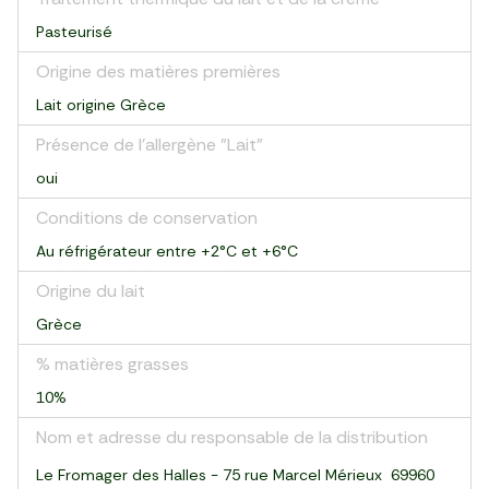
Pasteurisé
Origine des matières premières
Lait origine Grèce
Présence de l'allergène "Lait"
oui
Conditions de conservation
Au réfrigérateur entre +2°C et +6°C
Origine du lait
Grèce
% matières grasses
10%
Nom et adresse du responsable de la distribution
Le Fromager des Halles - 75 rue Marcel Mérieux 69960