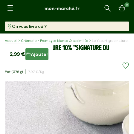
0
Recherche
On vous livre où ?
Accueil
Crèmerie
Fromages blancs & assimilés
Le Yaourt grec nature 10
Le Yaourt grec nature 10% "Signature du
2,99 €
Ajouter
Crémier'
Pot (375 G)
7,97 €/kg