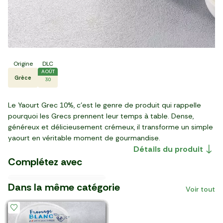
Origine
DLC
AOÛT
Grèce
30
Le Yaourt Grec 10%, c’est le genre de produit qui rappelle
pourquoi les Grecs prennent leur temps à table. Dense,
généreux et délicieusement crémeux, il transforme un simple
Le Granola aux 2 chocolats
La Main de bananes des
Le Liquide vaisselle
yaourt en véritable moment de gourmandise.
et amande BIO
Antilles
amande "Arbre vert"
Les Amandes
Détails du produit
Martinique
Le Miel de fleurs
décortiquées
Complétez avec
12,51 €/kg
13,16 €/kg
13,74 €/kg
2,19 €/kg
4,30 €/l
4
3
10
2
2
69
29
37
15
99
Dans la même catégorie
,
,
,
,
,
€
€
€
€
€
Voir tout
sachet (375 g)
pot (250 g)
paquet (800 g)
pièce (500 ml)
main (1,08 kg)
-20%
BIO
BIO
BIO
BIO
BIO