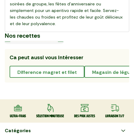
soirées de groupe, les fêtes d'anniversaire ou
simplement pour un aperitivo rapide et facile. Servez-
les chaudes ou froides et profitez de leur goût délicieux
et de leur polyvalence.
Nos recettes
Ca peut aussi vous intéresser
Plat
Plat
Plat
Plat
Plat
Plat
Plat
Plat
Plat
Plat
30 min
20 min
15 min
55 min
28 min
20 min
20 min
25 min
25 min
30 min
La Salade de gnocchi,
La Pinsa Burrata Pesto
Le Carpaccio de Boeuf
La Kafta sauce tahini 🇯🇴
La Salade de chou rouge
Le Club sandwich
Le Taboulé végétal
La Salade de haricots verts
La Tarte Fraîche au Thon
Le Poke bowl au saumon et
mozzarella et serrano
thaï au poulet
légumes croquants 🇺🇸
difference magret et filet
magasin de légum
Ultra-frais
Sélection minutieuse
Des prix justes
Livraison 7J/7
Catégories