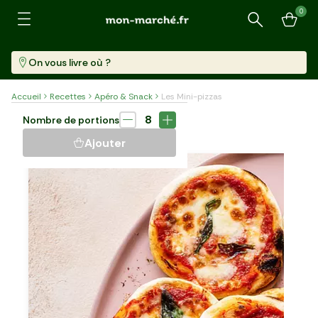
0
Recherche
On vous livre où ?
Accueil
Recettes
Apéro & Snack
Les Mini-pizzas
Apéritif
25 min
8
Nombre de portions
LES MINI-PIZZAS
Ajouter