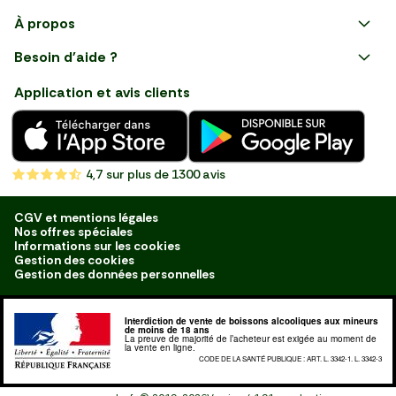
Faire ses courses en ligne
À propos
Apéro
Besoin d'aide ?
Courses en ligne avec Mon
Plaisirs d'été
Nous suivre
Marché : Alliez gain de temps
Application et avis clients
et savoir-faire français en
Nouveautés
choisissant notre service de
livraison de produits frais et
Fruits
de qualité, livrés directement
chez vous. Une expérience
Légumes
de courses en ligne pensée
4,7
sur plus de 1300 avis
pour vous.
Boucherie
Charcuterie
CGV et mentions légales
Nos offres spéciales
Poissonnerie
Informations sur les cookies
Gestion des cookies
Fromagerie
Gestion des données personnelles
Crèmerie
Interdiction de vente de boissons alcooliques aux mineurs
Traiteur
de moins de 18 ans
La preuve de majorité de l’acheteur est exigée au moment de
la vente en ligne.
Boulangerie
CODE DE LA SANTÉ PUBLIQUE : ART. L. 3342-1. L. 3342-3
Épicerie Salée