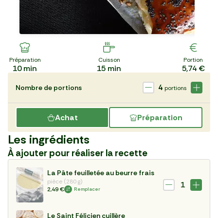
Préparation
Cuisson
Portion
10
min
15
min
5,74 €
4
Nombre de portions
portions
Achat
Préparation
Les ingrédients
À ajouter pour réaliser la recette
La Pâte feuilletée au beurre frais
pièce (280 g)
1
2,49 €
Remplacer
Le Saint Félicien cuillère