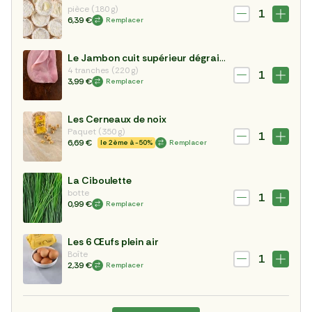
pièce (180 g)
1
6,39 €
Remplacer
Le Jambon cuit supérieur dégraissé sans couenne
4 tranches (220 g)
1
3,99 €
Remplacer
Les Cerneaux de noix
Paquet (350 g)
1
6,69 €
le 2ème à -50%
Remplacer
La Ciboulette
botte
1
0,99 €
Remplacer
Les 6 Œufs plein air
Boîte
1
2,39 €
Remplacer