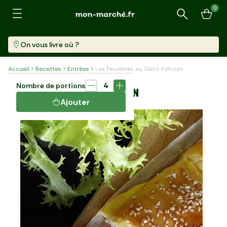
0
Recherche
On vous livre où ?
Accueil
Recettes
Entrées
Les Feuilletés au Saint-Félicien
Entrée
25 min
4
Nombre de portions
LES FEUILLETÉS AU SAINT-FÉLICIEN
Ajouter