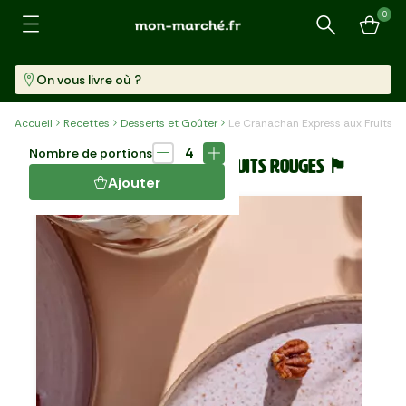
0
Recherche
On vous livre où ?
Accueil
Recettes
Desserts et Goûter
Le Cranachan Express aux Fruits Rouges 🏴󠁧
Dessert
20 min
4
Nombre de portions
LE CRANACHAN EXPRESS AUX FRUITS ROUGES 🏴󠁧󠁢󠁳󠁣󠁴󠁿
Ajouter