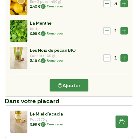
Env 3 pces (480 g)
3
2,40 €
Remplacer
La Menthe
botte
1
0,99 €
Remplacer
Les Noix de pécan BIO
Sachet (100 g)
1
3,19 €
Remplacer
Ajouter
Dans votre placard
Le Miel d'acacia
Pot (375 g)
5,99 €
Remplacer