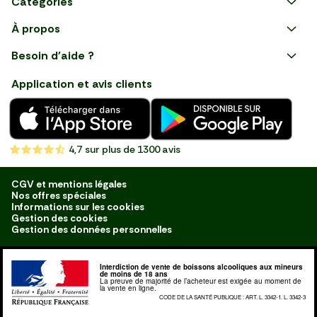
Catégories
Faire ses courses en ligne
À propos
Apéro
Besoin d'aide ?
Courses en ligne avec Mon
Plaisirs d'été
Nous suivre
Marché : Alliez gain de temps
Application et avis clients
et savoir-faire français en
Nouveautés
choisissant notre service de
livraison de produits frais et
Fruits
de qualité, livrés directement
chez vous. Une expérience
Légumes
de courses en ligne pensée
4,7
sur plus de 1300 avis
pour vous.
Boucherie
Charcuterie
CGV et mentions légales
Nos offres spéciales
Poissonnerie
Informations sur les cookies
Gestion des cookies
Fromagerie
Gestion des données personnelles
Crèmerie
Interdiction de vente de boissons alcooliques aux mineurs
Traiteur
de moins de 18 ans
La preuve de majorité de l’acheteur est exigée au moment de
la vente en ligne.
Boulangerie
CODE DE LA SANTÉ PUBLIQUE : ART. L. 3342-1. L. 3342-3
Épicerie Salée