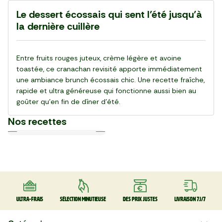
Le dessert écossais qui sent l’été jusqu’à
la dernière cuillère
Entre fruits rouges juteux, crème légère et avoine
toastée, ce cranachan revisité apporte immédiatement
une ambiance brunch écossais chic. Une recette fraîche,
rapide et ultra généreuse qui fonctionne aussi bien au
goûter qu’en fin de dîner d’été.
Nos recettes
Plat
Plat
Plat
Plat
Plat
Plat
Plat
Plat
Plat
Plat
30 min
20 min
15 min
55 min
28 min
20 min
20 min
25 min
25 min
30 min
La Salade de gnocchi,
La Pinsa Burrata Pesto
Le Carpaccio de Boeuf
La Kafta sauce tahini 🇯🇴
La Salade de chou rouge
Le Club sandwich
Le Taboulé végétal
La Salade de haricots verts
La Tarte Fraîche au Thon
Le Poke bowl au saumon et
mozzarella et serrano
thaï au poulet
légumes croquants 🇺🇸
Ultra-frais
Sélection minutieuse
Des prix justes
Livraison 7J/7