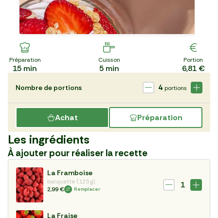
Préparation
Cuisson
Portion
15
min
5
min
6,81 €
4
Nombre de portions
portions
Achat
Préparation
Les ingrédients
À ajouter pour réaliser la recette
La Framboise
barquette (125 g)
1
2,99 €
Remplacer
La Fraise