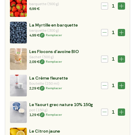
barquette (500 g)
1
6,99 €
La Myrtille en barquette
barquette (300 g)
1
4,99 €
Remplacer
Les Flocons d'avoine BIO
Sachet (500 g)
1
2,09 €
Remplacer
La Crème fleurette
Bouteille (250 ml)
1
2,29 €
Remplacer
Le Yaourt grec nature 10% 150g
pot (150 g)
1
1,29 €
Remplacer
Le Citron jaune