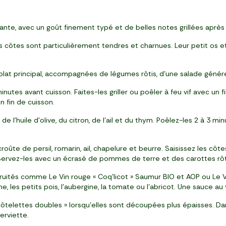
ante, avec un goût finement typé et de belles notes grillées après
 côtes sont particulièrement tendres et charnues. Leur petit os et 
plat principal, accompagnées de légumes rôtis, d’une salade géné
nutes avant cuisson. Faites-les griller ou poêler à feu vif avec un 
n fin de cuisson.
e l’huile d’olive, du citron, de l’ail et du thym. Poêlez-les 2 à 3 
oûte de persil, romarin, ail, chapelure et beurre. Saisissez les côt
 Servez-les avec un écrasé de pommes de terre et des carottes rôt
fruités comme Le Vin rouge « Coq’licot » Saumur BIO et AOP ou Le V
the, les petits pois, l’aubergine, la tomate ou l’abricot. Une sauce au
côtelettes doubles » lorsqu’elles sont découpées plus épaisses. Dan
erviette.