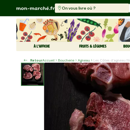
On vous livre où ?
À L'AFFICHE
FRUITS & LÉGUMES
BOU
Retour
Accueil
Boucherie
Agneau
Les Côtes d'agneau fi