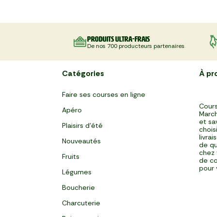
Produits ultra-frais
De nos 700 producteurs partenaires
Catégories
À pr
Faire ses courses en ligne
Cours
Apéro
March
et sa
Plaisirs d'été
chois
livra
Nouveautés
de qu
chez 
Fruits
de co
pour 
Légumes
Boucherie
Charcuterie