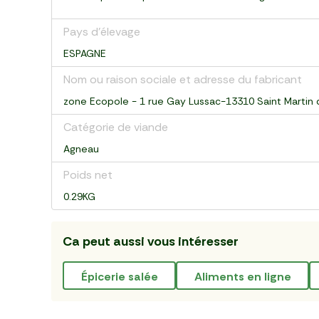
Pays d’élevage
ESPAGNE
Nom ou raison sociale et adresse du fabricant
zone Ecopole - 1 rue Gay Lussac-13310 Saint Martin
Catégorie de viande
Agneau
Poids net
0.29KG
Ca peut aussi vous intéresser
épicerie salée
aliments en ligne