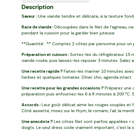
BIO
BIO - Vapeur, Gratin
Ultra-frais
Loire
BIO
5
1
13
2
2
2
1
1
1
1
4
2
2
10
2
3
3
1
1
2
99
98
99
19
99
50
50
98
89
99
49
96
89
99
99
29
87
59
49
79
Description
,
,
,
,
,
,
,
,
,
,
,
,
,
,
,
,
,
,
,
,
€
€
€
€
€
€
€
€
€
€
€
€
€
€
€
€
€
€
€
€
filet (1,5 kg)
flacon (16 g)
tablette (100 g)
barquette (500 g)
par 2 (180 g)
bouteille (750 ml)
pot (86 g)
pot (250 g)
1 kg
500 g (par 3)
250 g
1 kg
pièce
barquette (400 g)
bouteille (750ml)
pièce (750 ml)
bocal (660 g)
pot (100 g)
250 g
bocal (350 g)
Saveur :
Une viande tendre et délicate, à la texture fond
Race de viande :
Découpées dans le filet de l’agneau, ces
pendant la cuisson pour la garder bien juteuse.
**Quantité : ** Comptez 2 côtes par personne pour un 
Préparation et cuisson :
Sortez-les du réfrigérateur 15 mi
viande rosée, puis laissez-les reposer 3 minutes. Salez e
Une recette rapide ?
Faites-les mariner 10 minutes avec d
herbes et quelques tomates. Dîner chic, agenda intact.
Une recette pour les grandes occasions ?
Préparez une cr
préparation puis enfournez-les 6 à 8 minutes à 200 °C.
Accords :
Leur goût délicat aime les rouges souples et 
Côté assiette, misez sur le thym, le romarin, l’ail, la men
Une anecdote ?
Les côtes filet sont parfois appelées « 
doigts. Le seul dress code vraiment important, c’est la s