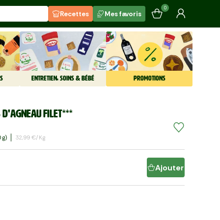
0
Recettes
Mes favoris
S
ENTRETIEN, SOINS & BÉBÉ
PROMOTIONS
 d'agneau filet***
 G)
32,99 €/kg
Ajouter