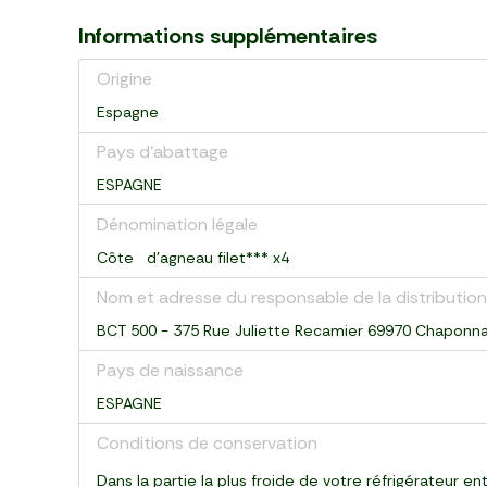
Informations supplémentaires
Origine
Espagne
Pays d’abattage
ESPAGNE
Dénomination légale
Côte d'agneau filet*** x4
Nom et adresse du responsable de la distribution
BCT 500 - 375 Rue Juliette Recamier 69970 Chaponn
Pays de naissance
ESPAGNE
Conditions de conservation
Dans la partie la plus froide de votre réfrigérateur e