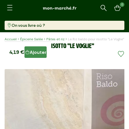
0
Recherche
On vous livre où ?
Accueil
Épicerie Salée
Pâtes et riz
Le Riz baldo pour risotto "Le Voglie"
Le Riz baldo pour risotto "Le Voglie"
4,19 €
Ajouter
Sachet (1 Kg)
4,19 €/kg