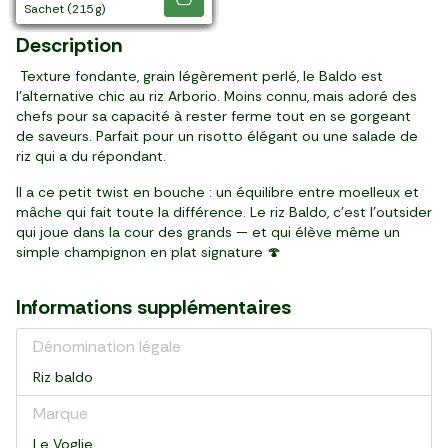
sachet (1 kg)
sachet (500 g)
sachet (500 g)
sachet (500 g)
sachet (1 kg)
sachet (500 g)
sachet (500 g)
sachet (215 g)
sachet (1 kg)
sachet (1 kg)
paquet (500 g)
boîte de 4 (500 g)
sachet (1 kg)
sachet (215 g)
Description
Texture fondante, grain légèrement perlé, le Baldo est
l’alternative chic au riz Arborio. Moins connu, mais adoré des
chefs pour sa capacité à rester ferme tout en se gorgeant
de saveurs. Parfait pour un risotto élégant ou une salade de
riz qui a du répondant.
Il a ce petit twist en bouche : un équilibre entre moelleux et
mâche qui fait toute la différence. Le riz Baldo, c’est l’outsider
qui joue dans la cour des grands — et qui élève même un
simple champignon en plat signature 🍄
Informations supplémentaires
Dénomination légale
Riz baldo
Marque
Le Voglie