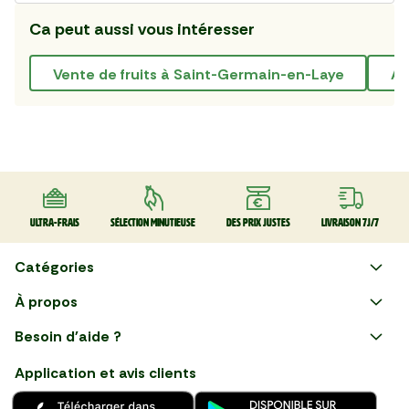
Ca peut aussi vous intéresser
Vente de fruits à Saint-Germain-en-Laye
a
Ultra-frais
Sélection minutieuse
Des prix justes
Livraison 7J/7
Catégories
Faire ses courses en ligne
À propos
Apéro
Besoin d'aide ?
Courses en ligne avec Mon
Plaisirs d'été
Nous suivre
Marché : Alliez gain de temps
Application et avis clients
et savoir-faire français en
Nouveautés
choisissant notre service de
livraison de produits frais et