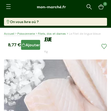
0
Recherche
On vous livre où ?
Accueil
Poissonnerie
Filets, dos et darnes
Le Filet de lingue bleue
Le Filet de lingue bleue
8,77 €
Ajouter
Barquette (310 G)
28,30 €/kg