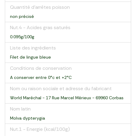
Quantité d'arrêtes poisson
non précisé
Nut.4 - Acides gras saturés
0.095g/100g
Liste des ingrédients
Filet de lingue bleue
Conditions de conservation
A conserver entre 0°c et +2°C
Nom ou raison sociale et adresse du fabricant
World Maréchal - 17 Rue Marcel Mérieux - 69960 Corbas
Nom latin
Molva dypterygia
Nut.1 - Energie (kcal/100g)