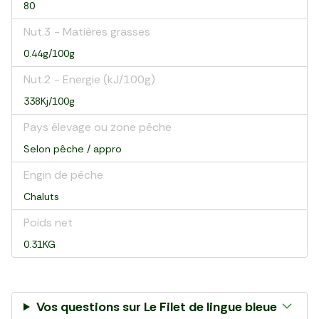
80
Nut.3 - Matières grasses
0.44g/100g
Nut.2 - Energie (kJ/100g)
338Kj/100g
Pays élevage ou zone pêche
Selon pêche / appro
Engin de pêche
Chaluts
Poids net
0.31KG
Vos questions sur
Le Filet de lingue bleue