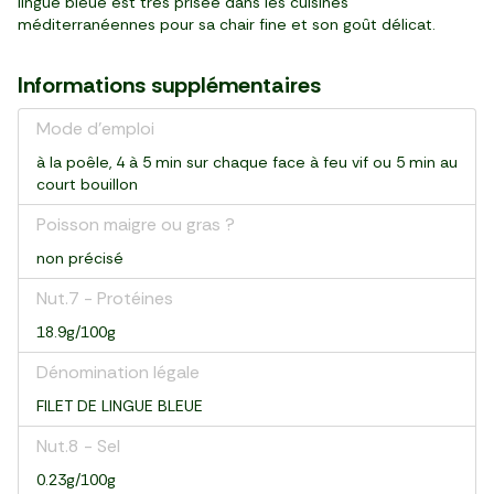
lingue bleue est très prisée dans les cuisines
méditerranéennes pour sa chair fine et son goût délicat.
Informations supplémentaires
Mode d'emploi
à la poêle, 4 à 5 min sur chaque face à feu vif ou 5 min au
court bouillon
Poisson maigre ou gras ?
non précisé
Nut.7 - Protéines
18.9g/100g
Dénomination légale
FILET DE LINGUE BLEUE
Nut.8 - Sel
0.23g/100g