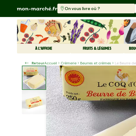
On vous livre où ?
À L'AFFICHE
FRUITS & LÉGUMES
BOU
Retour
Accueil
Crèmerie
Beurres et crèmes
Le Beurre d