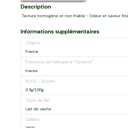
Description
Texture homogène et non friable - Odeur et saveur fin
Informations supplémentaires
Origine
France
Présence de l'allergène "Sésame"
traces
Nut.6 - Sucres
0.3g/100g
Type de lait
Lait de vache
Calibre