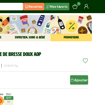
0
Recettes
Mes favoris
S
ENTRETIEN, SOINS & BÉBÉ
PROMOTIONS
e de Bresse doux AOP
15,96 €/kg
Ajouter
els
DLC
SEPT.
11