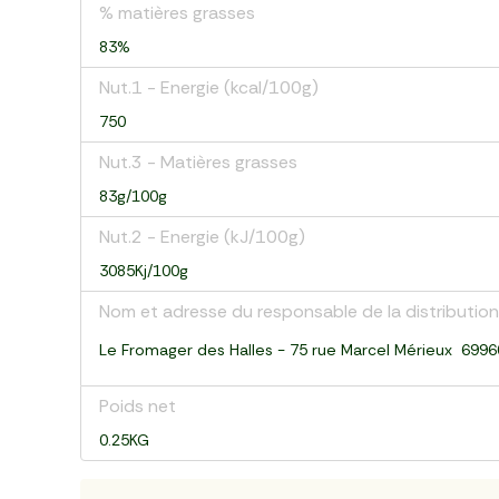
% matières grasses
83%
Nut.1 - Energie (kcal/100g)
750
Nut.3 - Matières grasses
83g/100g
Nut.2 - Energie (kJ/100g)
3085Kj/100g
Nom et adresse du responsable de la distribution
Le Fromager des Halles - 75 rue Marcel Mérieux 699
Poids net
0.25KG