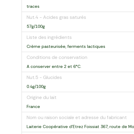
traces
Nut.4 - Acides gras saturés
57g/100g
Liste des ingrédients
Crème pasteurisée, ferments lactiques
Conditions de conservation
A conserver entre 2 et 6°C.
Nut.5 - Glucides
0.4g/100g
Origine du lait
France
Nom ou raison sociale et adresse du fabricant
Laiterie Coopérative d'Etrez Foissiat 367, route de M