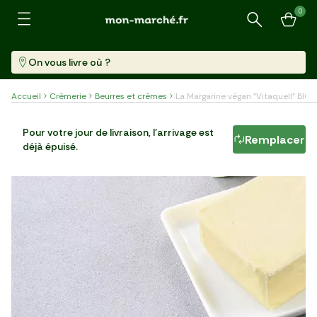
0
Recherche
On vous livre où ?
Accueil
Crèmerie
Beurres et crèmes
La Margarine végan "Vitaquell" BIO
La Margarine végan "Vitaquell" BIO
Pour votre jour de livraison, l'arrivage est
Remplacer
déjà épuisé.
Pièce (250 G)
19,96 €/kg