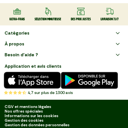
Ultra-frais
Sélection minutieuse
Des prix justes
Livraison 7J/7
Catégories
Faire ses courses en ligne
À propos
Apéro
Besoin d'aide ?
Courses en ligne avec Mon
Plaisirs d'été
Nous suivre
Marché : Alliez gain de temps
Application et avis clients
et savoir-faire français en
Nouveautés
choisissant notre service de
livraison de produits frais et
Fruits
de qualité, livrés directement
chez vous. Une expérience
Légumes
de courses en ligne pensée
4,7
sur plus de 1300 avis
pour vous.
Boucherie
Charcuterie
CGV et mentions légales
Nos offres spéciales
Poissonnerie
Informations sur les cookies
Gestion des cookies
Fromagerie
Gestion des données personnelles