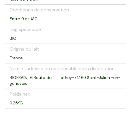
Conditions de conservation
Entre 0 et 4°C
Tag spécifique
BIO
Origine du lait
France
Nom et adresse du responsable de la distribution
BIOFRAIS : 6 Route de Lathoy-74160 Saint-Julien -en-
genevois
Poids net
0.25KG