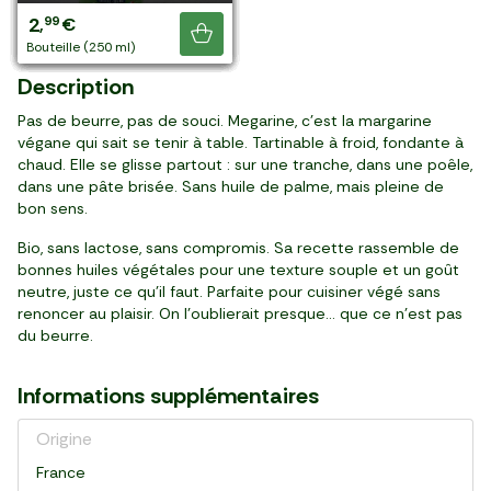
3
4
4
3
3
3
3
3
6
4
3
2
99
19
39
99
69
19
29
89
99
29
79
99
,
,
,
,
,
,
,
,
,
,
,
,
€
€
€
€
€
€
€
€
€
€
€
€
4,99 €
Je découvre
pièce (275 g)
pièce (250 g)
pièce (250 g)
pièce (250 g)
pièce (250 g)
pièce (250 g)
pièce (250 g)
pièce (250 g)
pièce (500 g)
pièce (250 g)
pièce (250 g)
bouteille (250 ml)
Description
Pas de beurre, pas de souci. Megarine, c’est la margarine
végane qui sait se tenir à table. Tartinable à froid, fondante à
chaud. Elle se glisse partout : sur une tranche, dans une poêle,
dans une pâte brisée. Sans huile de palme, mais pleine de
bon sens.
Bio, sans lactose, sans compromis. Sa recette rassemble de
bonnes huiles végétales pour une texture souple et un goût
neutre, juste ce qu’il faut. Parfaite pour cuisiner végé sans
renoncer au plaisir. On l’oublierait presque… que ce n’est pas
du beurre.
Informations supplémentaires
Origine
France