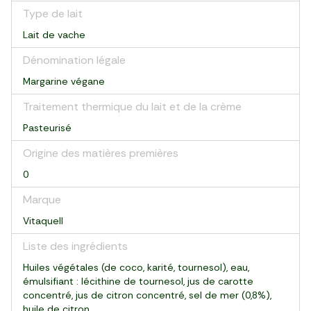
Type de lait
Lait de vache
Dénomination légale
Margarine végane
Traitement thermique du lait et de la crème
Pasteurisé
Origine des matières premières
0
Marque
Vitaquell
Liste des ingrédients
Huiles végétales (de coco, karité, tournesol), eau,
émulsifiant : lécithine de tournesol, jus de carotte
concentré, jus de citron concentré, sel de mer (0,8%),
huile de citron.