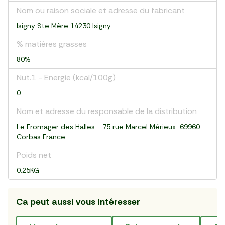
Nom ou raison sociale et adresse du fabricant
Isigny Ste Mère 14230 Isigny
% matières grasses
80%
Nut.1 - Energie (kcal/100g)
0
Nom et adresse du responsable de la distribution
Le Fromager des Halles - 75 rue Marcel Mérieux 69960
Corbas France
Poids net
0.25KG
Ca peut aussi vous intéresser