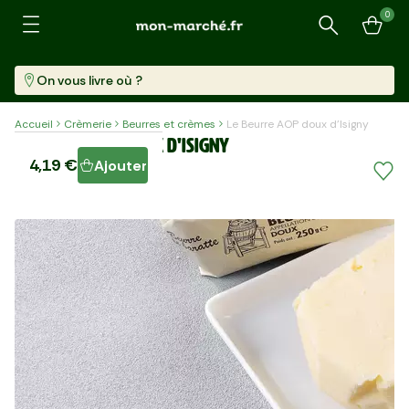
0
Recherche
On vous livre où ?
Accueil
Crèmerie
Beurres et crèmes
Le Beurre AOP doux d'Isigny
Le Beurre AOP doux d'Isigny
4,19 €
Ajouter
Pièce (250 G)
16,76 €/kg