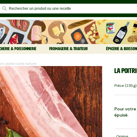
CHERIE & POISSONNERIE
FROMAGERIE & TRAITEUR
ÉPICERIE & BOISSON
porc plate cuite nature
La Poitr
Pièce (230 G)
Pour votre j
épuisé.
Origine