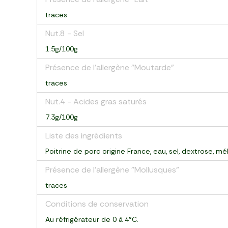
traces
Nut.8 - Sel
1.5g/100g
Présence de l'allergène "Moutarde"
traces
Nut.4 - Acides gras saturés
7.3g/100g
Liste des ingrédients
Poitrine de porc origine France, eau, sel, dextrose, m
Présence de l'allergène "Mollusques"
traces
Conditions de conservation
Au réfrigérateur de 0 à 4°C.