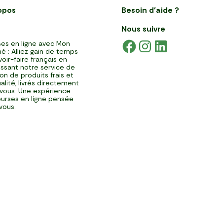
opos
Besoin d'aide ?
Nous suivre
es en ligne avec Mon
é : Alliez gain de temps
voir-faire français en
issant notre service de
ison de produits frais et
alité, livrés directement
vous. Une expérience
urses en ligne pensée
vous.