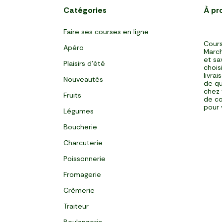
Catégories
À pr
Faire ses courses en ligne
Cours
Apéro
March
et sa
Plaisirs d'été
chois
livra
Nouveautés
de qu
chez 
Fruits
de co
pour 
Légumes
Boucherie
Charcuterie
Poissonnerie
Fromagerie
Crèmerie
Traiteur