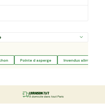
e
uchon
pointe d asperge
invendus alimentaires
Livraison 7J/7
À domicile dans tout Paris