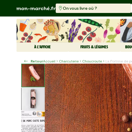
On vous livre où ?
À L'AFFICHE
FRUITS & LÉGUMES
BOU
Retour
Accueil
Charcuterie
Choucroute
La Poitrine de 