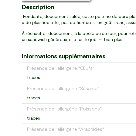
Description
Fondante, doucement salée, cette poitrine de porc plate 
a de plus noble. Ici, pas de fioritures : un goût franc, as
À réchauffer doucement, à la poêle ou au four, pour re
un sandwich généreux, elle fait le job. Et bien plus.
Informations supplémentaires
Présence de l'allergène "Œufs"
traces
Présence de l'allergène "Sésame"
traces
Présence de l'allergène "Poissons"
traces
Présence de l'allergène "Arachides"