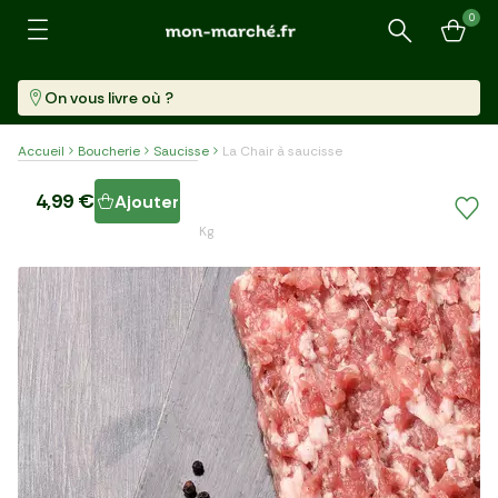
0
Recherche
On vous livre où ?
Accueil
Boucherie
Saucisse
La Chair à saucisse
La Chair à saucisse
4,99 €
Ajouter
Barquette (400 G)
12,48 €/kg