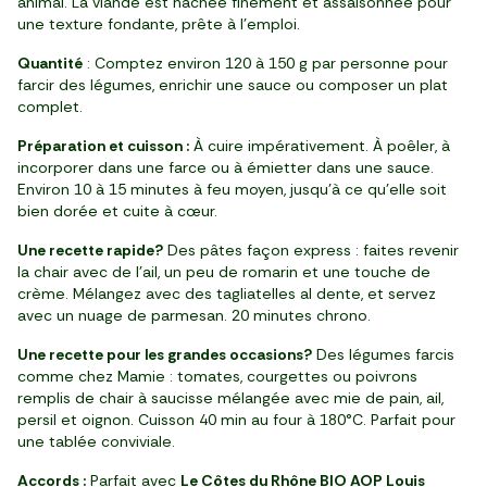
animal. La viande est hachée finement et assaisonnée pour
une texture fondante, prête à l'emploi.
Quantité
: Comptez environ 120 à 150 g par personne pour
farcir des légumes, enrichir une sauce ou composer un plat
complet.
Préparation et cuisson :
À cuire impérativement. À poêler, à
incorporer dans une farce ou à émietter dans une sauce.
Environ 10 à 15 minutes à feu moyen, jusqu’à ce qu’elle soit
bien dorée et cuite à cœur.
Une recette rapide?
Des pâtes façon express : faites revenir
la chair avec de l’ail, un peu de romarin et une touche de
crème. Mélangez avec des tagliatelles al dente, et servez
avec un nuage de parmesan. 20 minutes chrono.
Une recette pour les grandes occasions?
Des légumes farcis
comme chez Mamie : tomates, courgettes ou poivrons
remplis de chair à saucisse mélangée avec mie de pain, ail,
persil et oignon. Cuisson 40 min au four à 180°C. Parfait pour
une tablée conviviale.
Accords :
Parfait avec
Le Côtes du Rhône BIO AOP Louis