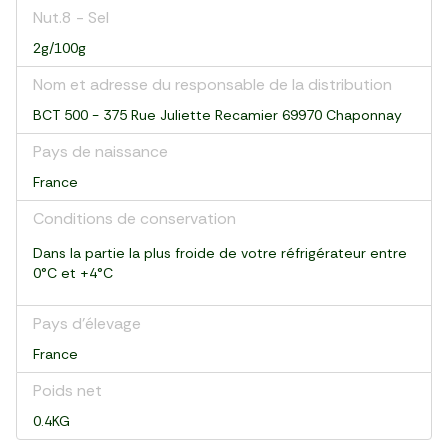
Nut.8 - Sel
2g/100g
Nom et adresse du responsable de la distribution
BCT 500 - 375 Rue Juliette Recamier 69970 Chaponnay
Pays de naissance
France
Conditions de conservation
Dans la partie la plus froide de votre réfrigérateur entre
0°C et +4°C
Pays d’élevage
France
Poids net
0.4KG