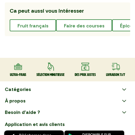
Ca peut aussi vous intéresser
fruit français
faire des courses
épicer
Ultra-frais
Sélection minutieuse
Des prix justes
Livraison 7J/7
Catégories
Faire ses courses en ligne
À propos
Apéro
Besoin d'aide ?
Courses en ligne avec Mon
Plaisirs d'été
Nous suivre
Marché : Alliez gain de temps
Application et avis clients
et savoir-faire français en
Nouveautés
choisissant notre service de