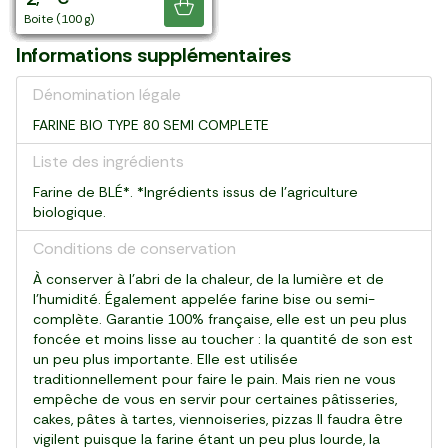
Je découvre
paquet (1 kg)
paquet (1 kg)
paquet (1 kg)
paquet (1 kg)
paquet (1 kg)
paquet (1 kg)
paquet (500 g)
paquet (1 kg)
paquet (500 g)
paquet (1 kg)
boîte (350 g)
boite (100 g)
Informations supplémentaires
Dénomination légale
FARINE BIO TYPE 80 SEMI COMPLETE
Liste des ingrédients
Farine de BLÉ*. *Ingrédients issus de l'agriculture
biologique.
Conditions de conservation
À conserver à l’abri de la chaleur, de la lumière et de
l’humidité. Également appelée farine bise ou semi-
complète. Garantie 100% française, elle est un peu plus
foncée et moins lisse au toucher : la quantité de son est
un peu plus importante. Elle est utilisée
traditionnellement pour faire le pain. Mais rien ne vous
empêche de vous en servir pour certaines pâtisseries,
cakes, pâtes à tartes, viennoiseries, pizzas Il faudra être
vigilent puisque la farine étant un peu plus lourde, la