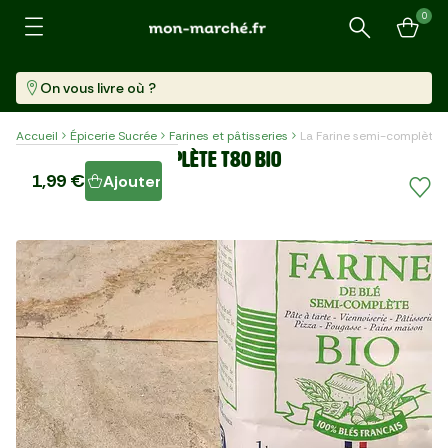
0
Recherche
On vous livre où ?
Accueil
Épicerie Sucrée
Farines et pâtisseries
La Farine semi-complète 
La Farine semi-complète T80 BIO
1,99 €
Ajouter
Paquet (1 Kg)
1,99 €/kg