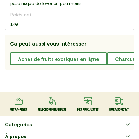
pâte risque de lever un peu moins.
Poids net
1KG
Ca peut aussi vous intéresser
achat de fruits exotiques en ligne
Charcute
Ultra-frais
Sélection minutieuse
Des prix justes
Livraison 7J/7
Catégories
Faire ses courses en ligne
À propos