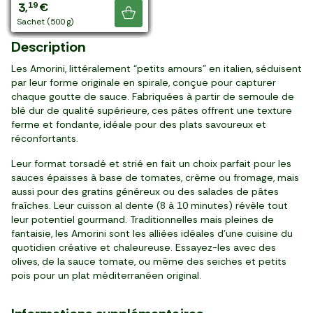
1
1
1
1
1
0
1
2
1
2
1
2
2
2
1
3
2
3
49
49
49
49
49
99
49
99
99
39
79
99
99
29
99
49
99
19
,
,
,
,
,
,
,
,
,
,
,
,
,
,
,
,
,
,
€
€
€
€
€
€
€
€
€
€
€
€
€
€
€
€
€
€
Je découvre
paquet (500 g)
paquet (500 g)
paquet (500 g)
paquet (500 g)
paquet (500 g)
paquet (500 g)
paquet (500 g)
paquet (500 g)
paquet (500 g)
paquet (500 g)
paquet (500 g)
paquet (500 g)
paquet (500 g)
paquet (500 g)
paquet (500 g)
paquet (250 g)
paquet (250 g)
sachet (500 g)
Description
Les Amorini, littéralement “petits amours” en italien, séduisent
par leur forme originale en spirale, conçue pour capturer
chaque goutte de sauce. Fabriquées à partir de semoule de
blé dur de qualité supérieure, ces pâtes offrent une texture
ferme et fondante, idéale pour des plats savoureux et
réconfortants.
Leur format torsadé et strié en fait un choix parfait pour les
sauces épaisses à base de tomates, crème ou fromage, mais
aussi pour des gratins généreux ou des salades de pâtes
fraîches. Leur cuisson al dente (8 à 10 minutes) révèle tout
leur potentiel gourmand. Traditionnelles mais pleines de
fantaisie, les Amorini sont les alliées idéales d’une cuisine du
quotidien créative et chaleureuse. Essayez-les avec des
olives, de la sauce tomate, ou même des seiches et petits
pois pour un plat méditerranéen original.