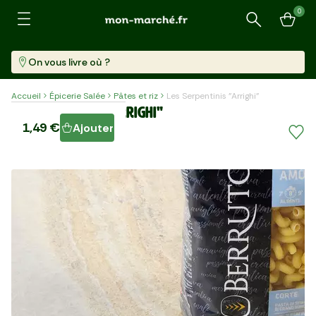
0
Recherche
On vous livre où ?
Accueil
Épicerie Salée
Pâtes et riz
Les Serpentinis "Arrighi"
Les Serpentinis "Arrighi"
1,49 €
Ajouter
Paquet (500 G)
2,98 €/kg