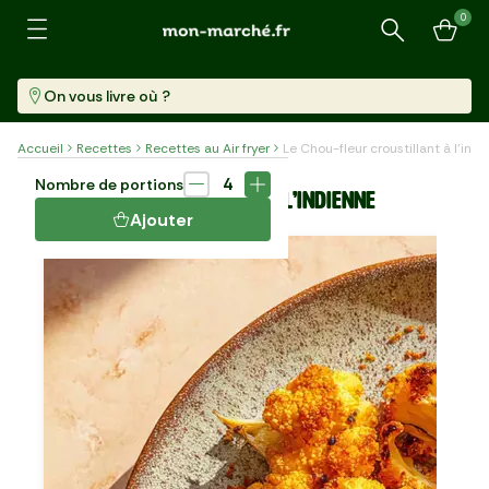
0
Recherche
On vous livre où ?
Accueil
Recettes
Recettes au Air fryer
Le Chou-fleur croustillant à l’ind
Air-fryer
Accompagnement
30 min
4
Nombre de portions
LE CHOU-FLEUR CROUSTILLANT À L’INDIENNE
Ajouter