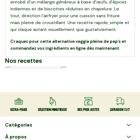
enrobé d’un mélange généreux à base d'œufs, d’épices
indiennes et de biscottes réduites en chapelure. Le
tout, direction l’airfryer pour une cuisson sans friture
mais pleine de croustillant. Une recette rapide, simple et
qui claque autant visuellement que gustativement.
Craquez pour cette alternative veggie pleine de pep's et
commandez vos ingrédients en ligne dès maintenant.
Nos recettes
Plat
Plat
Plat
Plat
Plat
Plat
Plat
Plat
Plat
Plat
30 min
20 min
15 min
55 min
28 min
20 min
20 min
25 min
25 min
30 min
La Salade de gnocchi,
La Pinsa Burrata Pesto
Le Carpaccio de Boeuf
La Kafta sauce tahini 🇯🇴
La Salade de chou rouge
Le Club sandwich
Le Taboulé végétal
La Salade de haricots verts
La Tarte Fraîche au Thon
Le Poke bowl au saumon et
mozzarella et serrano
thaï au poulet
légumes croquants 🇺🇸
Ultra-frais
Sélection minutieuse
Des prix justes
Livraison 7J/7
Catégories
Faire ses courses en ligne
À propos