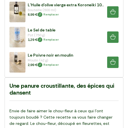
L'Huile d'olive vierge extra Koroneiki 100%
Bouteille (500 ml)
8,99 €
Remplacer
Le Sel de table
Pot (750 g)
1,29 €
Remplacer
Le Poivre noir en moulin
Moulin (42 g)
2,99 €
Remplacer
Une panure croustillante, des épices qui
dansent
Envie de faire aimer le chou-fleur à ceux qui l’ont
toujours boudé ? Cette recette va vous faire changer
de regard. Le chou-fleur, découpé en fleurettes, est