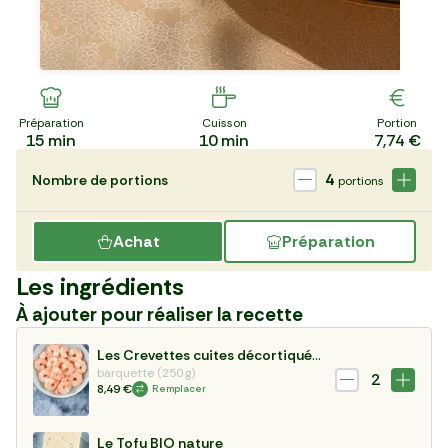
Préparation
Cuisson
Portion
15
min
10
min
7,74 €
4
Nombre de portions
portions
Achat
Préparation
Les ingrédients
À ajouter pour réaliser la recette
Les Crevettes cuites décortiquées ASC
barquette (250 g)
2
8,49 €
Remplacer
Le Tofu BIO nature