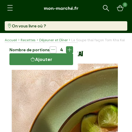
0
Recherche
On vous livre où ?
Accueil
Recettes
Déjeuner et Dîner
La Soupe thaï façon Tom Kha Kaï
Plat
25 min
4
Nombre de portions
LA SOUPE THAÏ FAÇON TOM KHA KAÏ
Ajouter