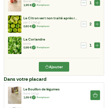
Bocal (100 g)
1
1,95 €
Remplacer
Le Citron vert non traité après récolte
par 2 (160 g)
2
0,80 €
Remplacer
La Coriandre
botte
1
0,99 €
Remplacer
Ajouter
Dans votre placard
Le Bouillon de légumes
Boîte (80 g)
1,69 €
Remplacer