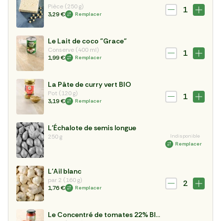
Pièce (250 g)
1
3,29 €
Remplacer
Le Lait de coco "Grace"
Conserve (400 ml)
1
1,99 €
Remplacer
La Pâte de curry vert BIO
Pot (120 g)
1
3,19 €
Remplacer
L’Échalote de semis longue
250 g
Indisponible
Remplacer
L'Ail blanc
par 2 (160 g)
2
1,76 €
Remplacer
Le Concentré de tomates 22% BIO