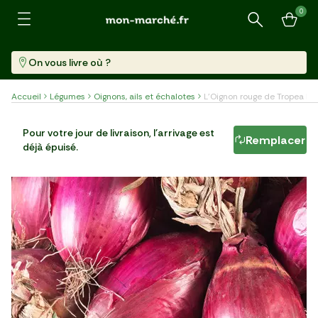
0
Recherche
On vous livre où ?
Accueil
Légumes
Oignons, ails et échalotes
L'Oignon rouge de Tropea IG
L'Oignon rouge de Tropea IGP
Pour votre jour de livraison, l'arrivage est
Remplacer
déjà épuisé.
Pièce (1,68 Kg)
4,59 €/kg