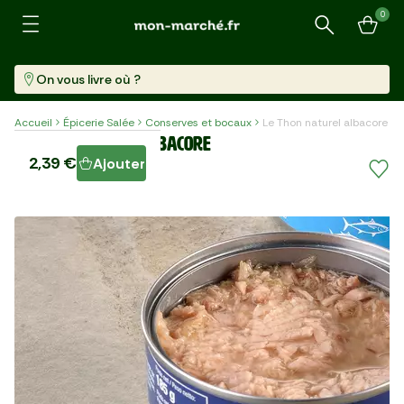
0
Recherche
On vous livre où ?
Accueil
Épicerie Salée
Conserves et bocaux
Le Thon naturel albacore
Le Thon naturel albacore
2,39 €
Ajouter
Boîte (140 G)
17,07 €/kg