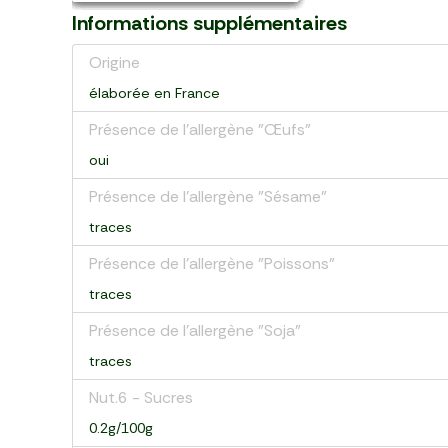
Informations supplémentaires
Origine
élaborée en France
Présence de l'allergène "Œufs"
oui
Présence de l'allergène "Sésame"
traces
Présence de l'allergène "Poissons"
traces
Présence de l'allergène "Soja"
traces
Nut.6 - Sucres
0.2g/100g