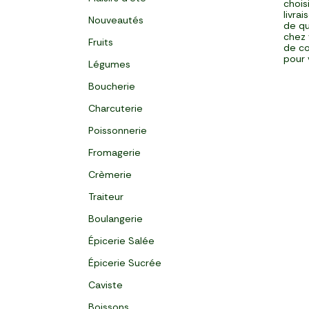
chois
livra
Nouveautés
de qu
chez 
Fruits
de co
pour 
Légumes
Boucherie
Charcuterie
Poissonnerie
Fromagerie
Crèmerie
Traiteur
Boulangerie
Épicerie Salée
Épicerie Sucrée
Caviste
Boissons