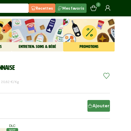
0
Recettes
Mes favoris
S
ENTRETIEN, SOINS & BÉBÉ
PROMOTIONS
nnaise
20,82 €/kg
Ajouter
DLC
SEPT.