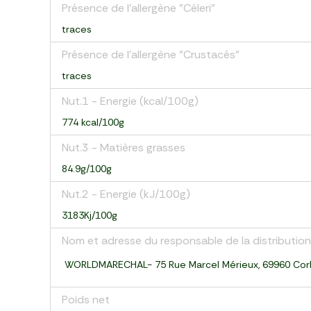
Présence de l'allergène "Céleri"
traces
Présence de l'allergène "Crustacés"
traces
Nut.1 - Energie (kcal/100g)
774 kcal/100g
Nut.3 - Matières grasses
84.9g/100g
Nut.2 - Energie (kJ/100g)
3183Kj/100g
Nom et adresse du responsable de la distribution
WORLDMARECHAL- 75 Rue Marcel Mérieux, 69960 Cor
Poids net