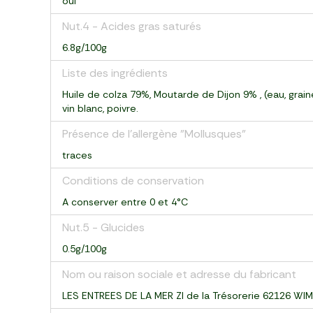
oui
Nut.4 - Acides gras saturés
6.8g/100g
Liste des ingrédients
Huile de colza 79%, Moutarde de Dijon 9% , (eau, grain
vin blanc, poivre.
Présence de l'allergène "Mollusques"
traces
Conditions de conservation
A conserver entre 0 et 4°C
Nut.5 - Glucides
0.5g/100g
Nom ou raison sociale et adresse du fabricant
LES ENTREES DE LA MER ZI de la Trésorerie 62126 WIM