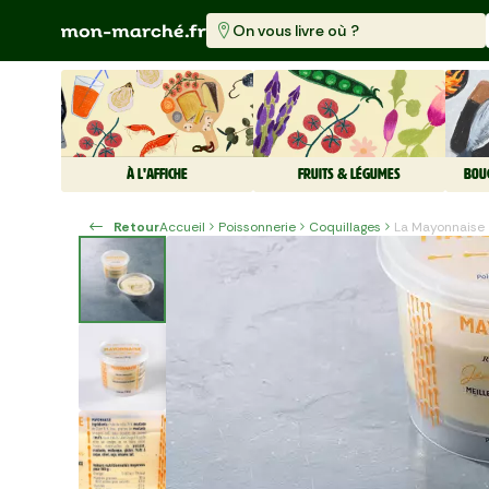
On vous livre où ?
À L'AFFICHE
FRUITS & LÉGUMES
BOU
Retour
Accueil
Poissonnerie
Coquillages
La Mayonnaise