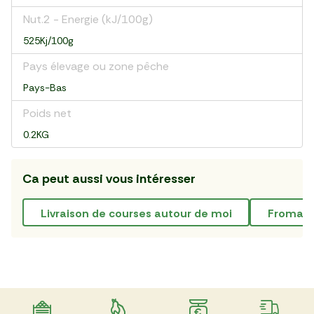
Nut.2 - Energie (kJ/100g)
525Kj/100g
Pays élevage ou zone pêche
Pays-Bas
Poids net
0.2KG
Ca peut aussi vous intéresser
livraison de courses autour de moi
fromage