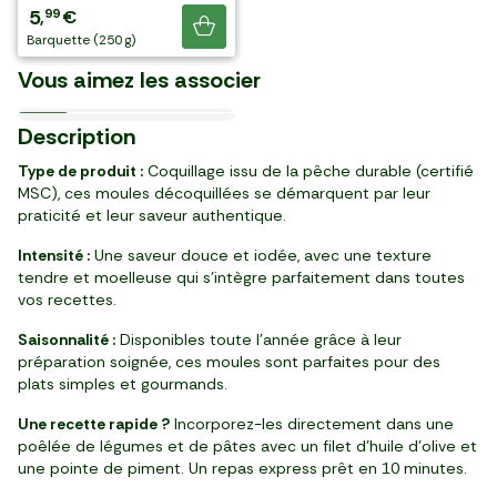
10
8
9
5
99
09
99
74
,
,
,
,
€
€
€
€
Le Vin rouge "Lou Pitchoun
La Crème fraîche épaisse
grenaille cuites et confites
La Baguette céréales
Le Beurre demi-sel
Je découvre
Le Vin blanc "Blondelet"
L'Infusion citron
2025" Domaine des
légère 15%
à l’ail
Le Citron jaune
précuite
"Verneuil"
barquette (2 kg)
barquette (1,4 kg)
barquette (1 kg)
barquette (250 g)
Les Pommes de terre et
Le Persil plat
Pouilly fumé AOC
gingembre BIO
Gravennes BIO
élaborées en France
Afrique du Sud
France
France
France
La Mayonnaise
persil
Vous aimez les associer
France
4,38 €/kg
10,98 €/kg
9,96 €/kg
4,99 €/kg
5,56 €/kg
12,76 €/kg
4,79 €/kg
21/08
20/08
05/11
10/08
Pré-cuit
Loire
Ultra-frais
Rhône
2
0
6
2
2
1
13
3
2
4
9
19
99
59
49
40
39
19
40
99
80
99
Description
,
,
,
,
,
,
,
,
,
,
,
€
€
€
€
€
€
€
€
€
€
€
pot (500 g)
botte
barquette (600 g)
bocal (250 g)
env 3 pces (480 g)
pièce (250 g)
bouteille
pièce (250 g)
barquette (500 g)
20 pièces (40 g)
bouteille (750ml)
Type de produit :
Coquillage issu de la pêche durable (certifié
MSC), ces moules décoquillées se démarquent par leur
praticité et leur saveur authentique.
Intensité :
Une saveur douce et iodée, avec une texture
tendre et moelleuse qui s’intègre parfaitement dans toutes
vos recettes.
Saisonnalité :
Disponibles toute l’année grâce à leur
préparation soignée, ces moules sont parfaites pour des
plats simples et gourmands.
Une recette rapide ?
Incorporez-les directement dans une
poêlée de légumes et de pâtes avec un filet d’huile d’olive et
une pointe de piment. Un repas express prêt en 10 minutes.