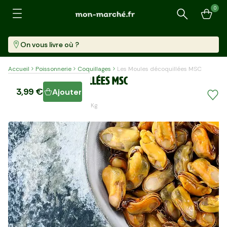
0
Recherche
On vous livre où ?
Accueil
Poissonnerie
Coquillages
Les Moules décoquillées MSC
Les Moules décoquillées MSC
3,99 €
Ajouter
Barquette (200 G)
19,95 €/kg