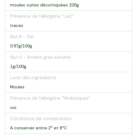
moules cuites décortiquées 200g
Présence de l'allergène "Lait"
traces
Nut.8 - Sel
0.97g/100g
Nut.4 - Acides gras saturés
1g/100g
Liste des ingrédients
Moules
Présence de l'allergène "Mollusques"
oui
Conditions de conservation
A conserver entre 2° et 8°C