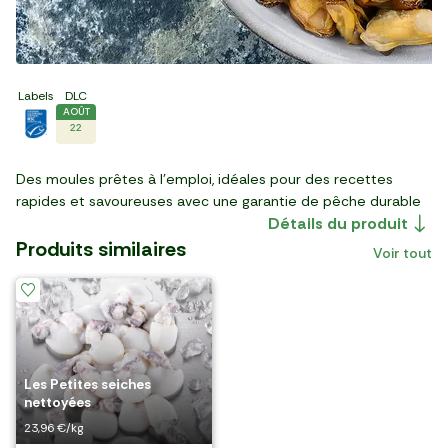
Labels
DLC
AOÛT
22
Des moules prêtes à l’emploi, idéales pour des recettes
rapides et savoureuses avec une garantie de pêche durable
Détails du produit
Produits similaires
Voir tout
quand il n'y en
Les Moules de bouchot
Les Moules de bouchot
françaises
Label Rouge
a plus, il y en a
Les Petites seiches
France
encore !
Les Moules de Hollande
nettoyées
5,37 €/kg
6,42 €/kg
9,09 €/kg
23,96 €/kg
10/08
13/08
Les Pommes de terre