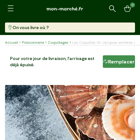
0
Recherche
On vous livre où ?
Accueil
Poissonnerie
Coquillages
Les Coquilles St-Jacques entières co
Les Coquilles St-Jacques entières coraillées de
Pour votre jour de livraison, l'arrivage est
Normandie
Remplacer
déjà épuisé.
Billot (3 Kg)
5,50 €/kg