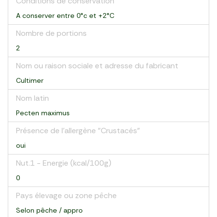
Conditions de conservation
A conserver entre 0°c et +2°C
Nombre de portions
2
Nom ou raison sociale et adresse du fabricant
Cultimer
Nom latin
Pecten maximus
Présence de l'allergène "Crustacés"
oui
Nut.1 - Energie (kcal/100g)
0
Pays élevage ou zone pêche
Selon pêche / appro