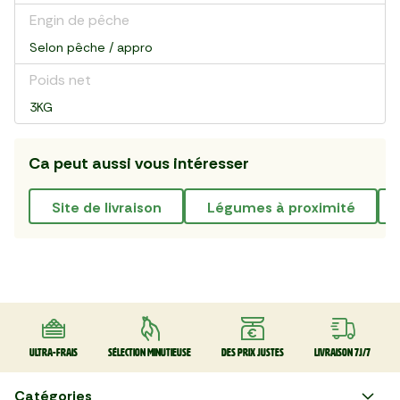
Engin de pêche
Selon pêche / appro
Poids net
3KG
Ca peut aussi vous intéresser
site de livraison
légumes à proximité
Ultra-frais
Sélection minutieuse
Des prix justes
Livraison 7J/7
Catégories