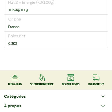
Nut.2 - Energie (kJ/100g)
1054Kj/100g
Origine
France
Poids net
0.3KG
Ultra-frais
Sélection minutieuse
Des prix justes
Livraison 7J/7
Catégories
Faire ses courses en ligne
À propos
Apéro