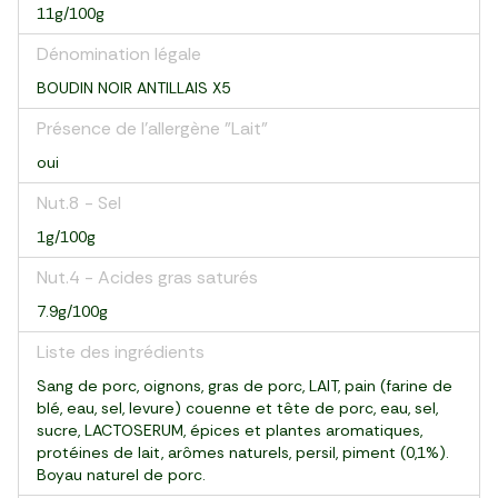
11g/100g
Dénomination légale
BOUDIN NOIR ANTILLAIS X5
Présence de l'allergène "Lait"
oui
Nut.8 - Sel
1g/100g
Nut.4 - Acides gras saturés
7.9g/100g
Liste des ingrédients
Sang de porc, oignons, gras de porc, LAIT, pain (farine de
blé, eau, sel, levure) couenne et tête de porc, eau, sel,
sucre, LACTOSERUM, épices et plantes aromatiques,
protéines de lait, arômes naturels, persil, piment (0,1%).
Boyau naturel de porc.