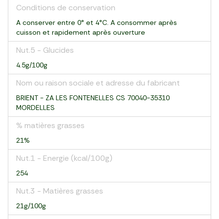
Conditions de conservation
A conserver entre 0° et 4°C. A consommer après
cuisson et rapidement après ouverture
Nut.5 - Glucides
4.5g/100g
Nom ou raison sociale et adresse du fabricant
BRIENT - ZA LES FONTENELLES CS 70040-35310
MORDELLES
% matières grasses
21%
Nut.1 - Energie (kcal/100g)
254
Nut.3 - Matières grasses
21g/100g