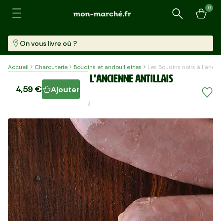
0
Recherche
On vous livre où ?
Accueil
Charcuterie
Boudins et andouillettes
Les Boudins noirs à l'ancie
Les Boudins noirs à l'ancienne antillais
4,59 €
Ajouter
5 Pièces (300 G)
15,30 €/kg