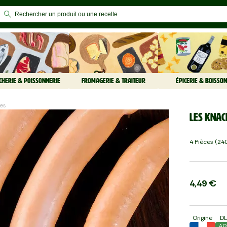
CHERIE & POISSONNERIE
FROMAGERIE & TRAITEUR
ÉPICERIE & BOISSON
res
Les Knac
4 Pièces (240
4,49 €
Origine
D
AO