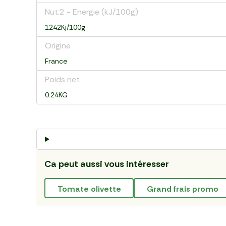
Nut.2 - Energie (kJ/100g)
1242Kj/100g
Origine
France
Poids net
0.24KG
Ca peut aussi vous intéresser
tomate olivette
grand frais promo