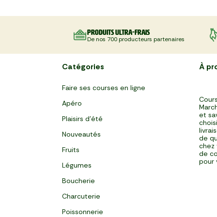
Produits ultra-frais
De nos 700 producteurs partenaires
Catégories
À pr
Faire ses courses en ligne
Cours
Apéro
March
et sa
Plaisirs d'été
chois
livra
Nouveautés
de qu
chez 
Fruits
de co
pour 
Légumes
Boucherie
Charcuterie
Poissonnerie