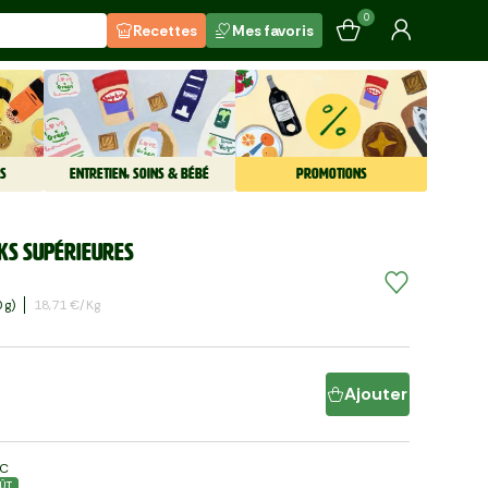
0
Recettes
Mes favoris
S
ENTRETIEN, SOINS & BÉBÉ
PROMOTIONS
ks supérieures
 G)
18,71 €/kg
Ajouter
LC
ÛT