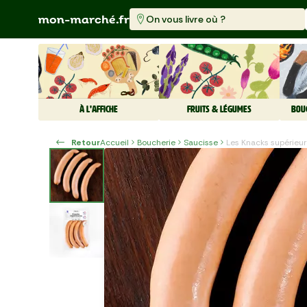
On vous livre où ?
À L'AFFICHE
FRUITS & LÉGUMES
BOU
Retour
Accueil
Boucherie
Saucisse
Les Knacks supérieu