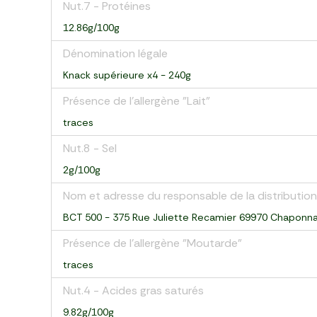
Nut.7 - Protéines
12.86g/100g
Dénomination légale
Knack supérieure x4 - 240g
Présence de l'allergène "Lait"
traces
Nut.8 - Sel
2g/100g
Nom et adresse du responsable de la distribution
BCT 500 - 375 Rue Juliette Recamier 69970 Chaponn
Présence de l'allergène "Moutarde"
traces
Nut.4 - Acides gras saturés
9.82g/100g