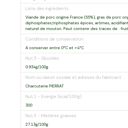
Liste des ingrédients
Viande de porc origine France (55%), gras de porc orig
diphosphates,triphosphates épices, arômes, acidifian
naturel de mouton. Peut contenir des traces de : fruits
Conditions de conservation
A conserver entre 0°C et +4°C
Nut.5 - Glucides
0.934g/100g
Nom ou raison sociale et adresse du fabricant
Charcuterie PIERRAT
Nut.1 - Energie (kcal/100g)
300
Nut.3 - Matières grasses
27.13g/100g