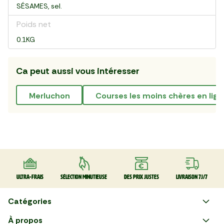
SÉSAMES, sel.
Poids net
0.1KG
Ca peut aussi vous intéresser
merluchon
courses les moins chères en lig
Ultra-frais
Sélection minutieuse
Des prix justes
Livraison 7J/7
Catégories
Faire ses courses en ligne
À propos