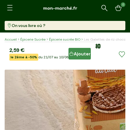
0
Recherche
On vous livre où ?
Accueil
Épicerie Sucrée
Épicerie sucrée BIO
Les Galettes de riz chocolat
Les Galettes de riz chocolat au lait BIO
2,59 €
Ajouter
le 2ème à -50%
du 21/07 au 10/08
Paquet (100 G)
25,90 €/kg