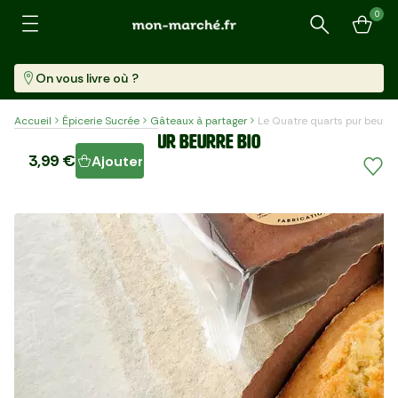
0
Recherche
On vous livre où ?
Accueil
Épicerie Sucrée
Gâteaux à partager
Le Quatre quarts pur beurre
Le Quatre quarts pur beurre BIO
3,99 €
Ajouter
Paquet (200 G)
19,95 €/kg