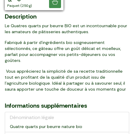
Je découvre
pièce (500 g)
5 pièces (275 g)
paquet (250 g)
paquet (175 g)
paquet (300 g)
paquet (250 g)
paquet (190 g)
paquet (475 g)
5 pièces (325 g)
paquet (250 g)
Description
Le Quatres quarts pur beurre BIO est un incontournable pour
les amateurs de pâtisseries authentiques.
Fabriqué à partir d’ingrédients bio soigneusement
sélectionnés, ce gâteau offre un goût délicat et moelleux,
parfait pour accompagner vos petits-déjeuners ou vos
goûters.
Vous apprécierez la simplicité de sa recette traditionnelle
tout en profitant de la qualité d’un produit issu de
l’agriculture biologique. Idéal à partager ou à savourer seul, il
saura apporter une touche de douceur à vos moments gour
Informations supplémentaires
Dénomination légale
Quatre quarts pur beurre nature bio