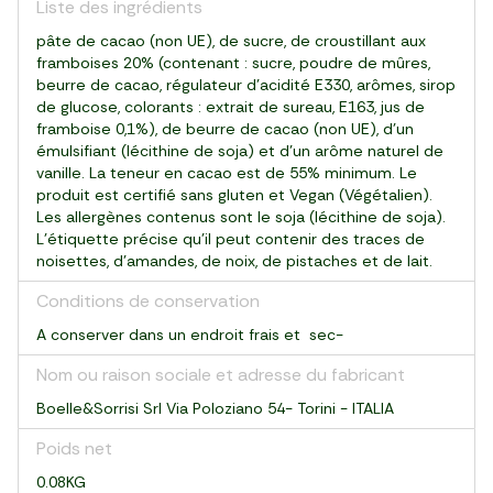
Liste des ingrédients
pâte de cacao (non UE), de sucre, de croustillant aux
framboises 20% (contenant : sucre, poudre de mûres,
beurre de cacao, régulateur d'acidité E330, arômes, sirop
de glucose, colorants : extrait de sureau, E163, jus de
framboise 0,1%), de beurre de cacao (non UE), d'un
émulsifiant (lécithine de soja) et d'un arôme naturel de
vanille. La teneur en cacao est de 55% minimum. Le
produit est certifié sans gluten et Vegan (Végétalien).
Les allergènes contenus sont le soja (lécithine de soja).
L'étiquette précise qu'il peut contenir des traces de
noisettes, d'amandes, de noix, de pistaches et de lait.
Conditions de conservation
A conserver dans un endroit frais et sec-
Nom ou raison sociale et adresse du fabricant
Boelle&Sorrisi Srl Via Poloziano 54- Torini - ITALIA
Poids net
0.08KG