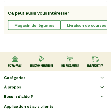
Ca peut aussi vous intéresser
magasin de légumes
livraison de courses à 
Ultra-frais
Sélection minutieuse
Des prix justes
Livraison 7J/7
Catégories
Faire ses courses en ligne
À propos
Apéro
Besoin d'aide ?
Courses en ligne avec Mon
Plaisirs d'été
Nous suivre
Marché : Alliez gain de temps
Application et avis clients
et savoir-faire français en
Nouveautés