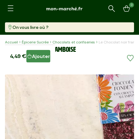
0
Recherche
On vous livre où ?
Accueil
Épicerie Sucrée
Chocolats et confiseries
Le Chocolat noir framb
Le Chocolat noir framboise
4,49 €
Ajouter
Tablette (80 G)
56,13 €/kg