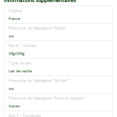
Informations supplémentaires
Origine
France
Présence de l'allergène "Œufs"
oui
Nut.6 - Sucres
29g/100g
Type de lait
Lait de vache
Présence de l'allergène "Gluten"
oui
Présence de l'allergène "Fruits à coques"
traces
Nut.7 - Protéines