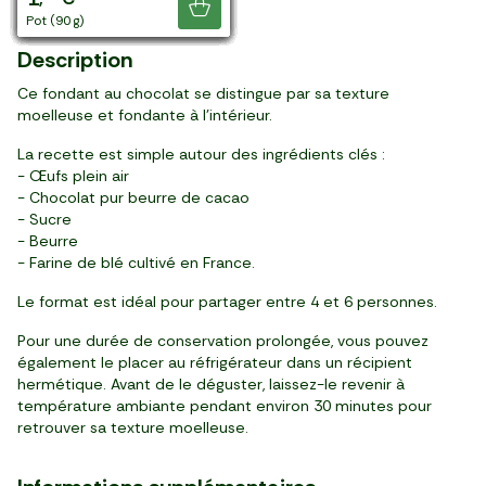
Je découvre
pack de 4 (400 g)
pot (80 g)
pot (80 g)
pot (70 g)
pot (130 g)
pack de 4 (280 g)
pot (125 g)
pack de 2 (200 g)
pot (400 g)
pack de 4 (400 g)
pack de 4 (500 g)
pot (500 g)
pack de 2 (180 g)
pot (90 g)
pot (450 g)
6 pièces (180 g)
pack de 2 (200 g)
pot (125 g)
pot (90 g)
Description
Ce fondant au chocolat se distingue par sa texture
moelleuse et fondante à l'intérieur.
La recette est simple autour des ingrédients clés :
- Œufs plein air
- Chocolat pur beurre de cacao
- Sucre
- Beurre
- Farine de blé cultivé en France.
Le format est idéal pour partager entre 4 et 6 personnes.
Pour une durée de conservation prolongée, vous pouvez
également le placer au réfrigérateur dans un récipient
hermétique. Avant de le déguster, laissez-le revenir à
température ambiante pendant environ 30 minutes pour
retrouver sa texture moelleuse.