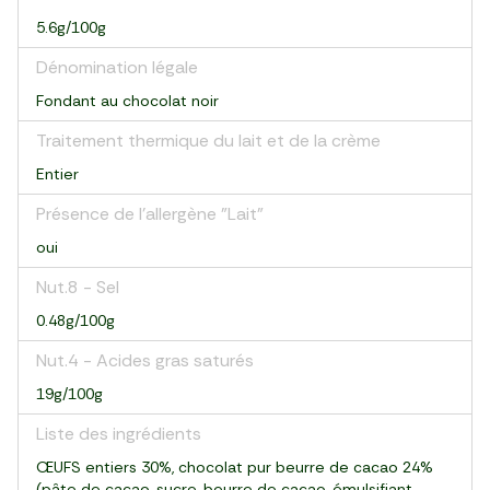
5.6g/100g
Dénomination légale
Fondant au chocolat noir
Traitement thermique du lait et de la crème
Entier
Présence de l'allergène "Lait"
oui
Nut.8 - Sel
0.48g/100g
Nut.4 - Acides gras saturés
19g/100g
Liste des ingrédients
ŒUFS entiers 30%, chocolat pur beurre de cacao 24%
(pâte de cacao, sucre, beurre de cacao, émulsifiant,