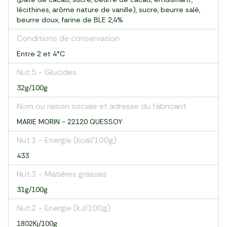
lécithines, arôme nature de vanille), sucre, beurre salé,
beurre doux, farine de BLE 2,4%
Conditions de conservation
Entre 2 et 4°C
Nut.5 - Glucides
32g/100g
Nom ou raison sociale et adresse du fabricant
MARIE MORIN - 22120 QUESSOY
Nut.1 - Energie (kcal/100g)
433
Nut.3 - Matières grasses
31g/100g
Nut.2 - Energie (kJ/100g)
1802Kj/100g