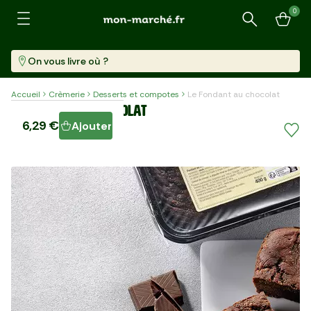
0
Recherche
On vous livre où ?
Accueil
Crèmerie
Desserts et compotes
Le Fondant au chocolat
Le Fondant au chocolat
6,29 €
Ajouter
Pot (400 G)
15,73 €/kg