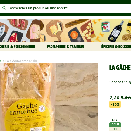
CHERIE & POISSONNERIE
FROMAGERIE & TRAITEUR
ÉPICERIE & BOISSON
es
La Gâche tranchée
La Gâche
Sachet (450 
2,39 €
2,9
-20%
DLC
AOÛT
18