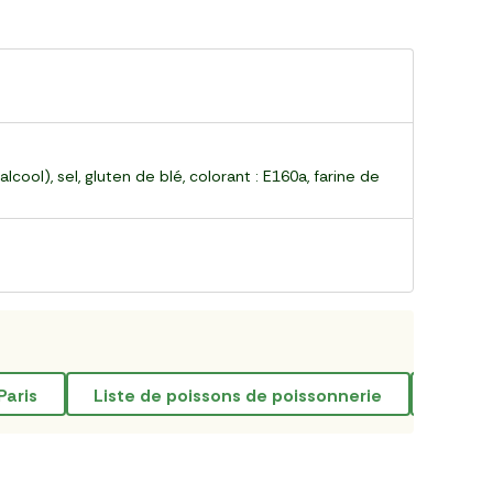
cool), sel, gluten de blé, colorant : E160a, farine de
Paris
liste de poissons de poissonnerie
charc