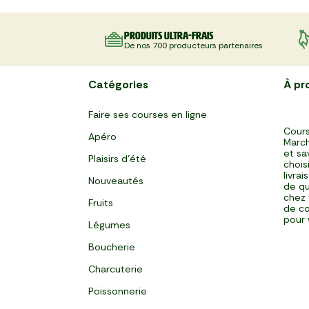
Produits ultra-frais
De nos 700 producteurs partenaires
Catégories
À pr
Faire ses courses en ligne
Cours
Apéro
March
et sa
Plaisirs d'été
chois
livra
Nouveautés
de qu
chez 
Fruits
de co
pour 
Légumes
Boucherie
Charcuterie
Poissonnerie