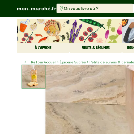
On vous livre où ?
À L'AFFICHE
FRUITS & LÉGUMES
BOU
Retour
Accueil
Épicerie Sucrée
Petits déjeuners & céréal