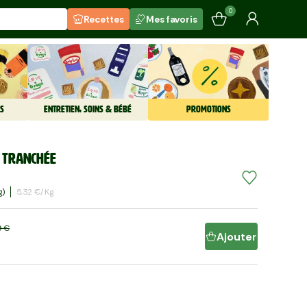
0
Recettes
Mes favoris
S
ENTRETIEN, SOINS & BÉBÉ
PROMOTIONS
 tranchée
G)
5,32 €/kg
9 €
Ajouter