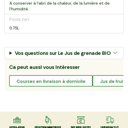
A conserver à l'abri de la chaleur, de la lumière et de
l'humidité.
Poids net
0.75L
Vos questions sur
Le Jus de grenade BIO
Ca peut aussi vous intéresser
courses en livraison à domicile
jus de fruits
Ultra-frais
Sélection minutieuse
Des prix justes
Livraison 7J/7