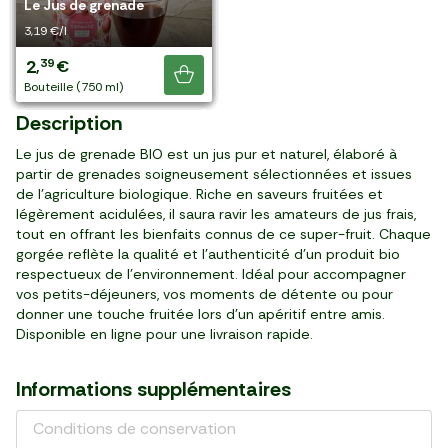
encore !
Le Jus de pomme trouble
Le Jus de pomme
framboise
orange sanguine
pamplemousse rose
Le Jus de Cranberry
Le Jus de grenade
1,99 €/l
2,69 €/l
3,05 €/l
2,83 €/l
3,49 €/l
3,29 €/l
2,99 €/l
3,99 €/l
3,19 €/l
3,19 €/l
1
2
9
3
3
3
2
3
2
2
99
69
15
39
49
29
99
99
39
39
,
,
,
,
,
,
,
,
,
,
€
€
€
€
€
€
€
€
€
€
Je découvre
bouteille (1 l)
bouteille (1 l)
bouteille (3 l)
pack de 6 (1,2 l)
bouteille (1 l)
bouteille (1 l)
bouteille (1 l)
bouteille (1 l)
bouteille (750 ml)
bouteille (750 ml)
Description
Le jus de grenade BIO est un jus pur et naturel, élaboré à
partir de grenades soigneusement sélectionnées et issues
de l'agriculture biologique. Riche en saveurs fruitées et
légèrement acidulées, il saura ravir les amateurs de jus frais,
tout en offrant les bienfaits connus de ce super-fruit. Chaque
gorgée reflète la qualité et l'authenticité d’un produit bio
respectueux de l’environnement. Idéal pour accompagner
vos petits-déjeuners, vos moments de détente ou pour
donner une touche fruitée lors d’un apéritif entre amis.
Disponible en ligne pour une livraison rapide.
Informations supplémentaires
Conditions de conservation