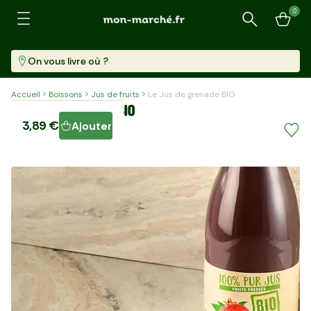
0
Recherche
On vous livre où ?
Accueil
Boissons
Jus de fruits
Le Jus de grenade BIO
Le Jus de grenade BIO
3,89 €
Ajouter
Bouteille (750 Ml)
5,19 €/l