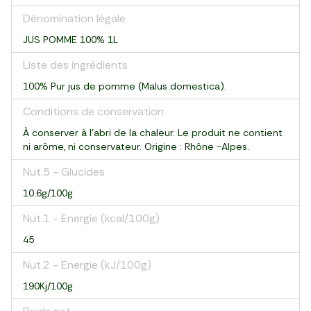
Dénomination légale
JUS POMME 100% 1L
Liste des ingrédients
100% Pur jus de pomme (Malus domestica).
Conditions de conservation
À conserver à l'abri de la chaleur. Le produit ne contient
ni arôme, ni conservateur. Origine : Rhône -Alpes.
Nut.5 - Glucides
10.6g/100g
Nut.1 - Energie (kcal/100g)
45
Nut.2 - Energie (kJ/100g)
190Kj/100g