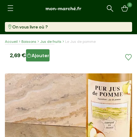
0
Recherche
On vous livre où ?
Accueil
Boissons
Jus de fruits
Le Jus de pomme
Le Jus de pomme
2,69 €
Ajouter
Bouteille (1 L)
2,69 €/l