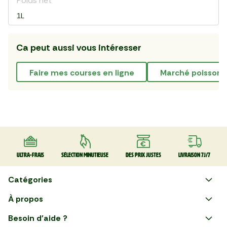
Poids net
1L
Ca peut aussi vous intéresser
faire mes courses en ligne
marché poisson
Ultra-frais
Sélection minutieuse
Des prix justes
Livraison 7J/7
Catégories
Faire ses courses en ligne
À propos
Apéro
Besoin d'aide ?
Courses en ligne avec Mon
Plaisirs d'été