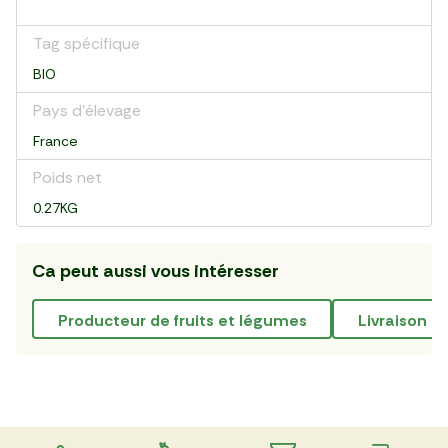
Tag spécifique
BIO
Pays d’élevage
France
Poids net
0.27KG
Ca peut aussi vous intéresser
producteur de fruits et légumes
livraison d