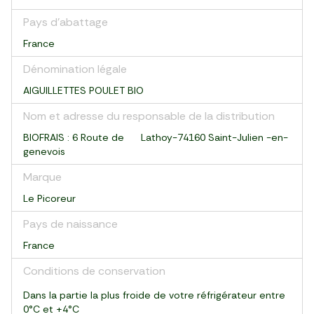
Pays d’abattage
France
Dénomination légale
AIGUILLETTES POULET BIO
Nom et adresse du responsable de la distribution
BIOFRAIS : 6 Route de Lathoy-74160 Saint-Julien -en-
genevois
Marque
Le Picoreur
Pays de naissance
France
Conditions de conservation
Dans la partie la plus froide de votre réfrigérateur entre
0°C et +4°C