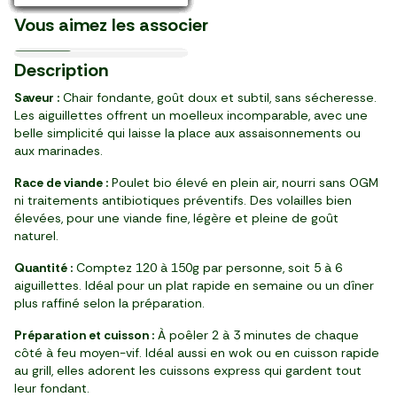
AOC 2024
Maroc
élaboré aux Pays-Bas
France
France
France
France
Koroneiki 100%
Le Bouillon de volaille
Vous aimez les associer
17,98 €/l
7,48 €/kg
41,90 €/kg
5,99 €/kg
14,99 €/kg
21,13 €/kg
10,54 €/kg
230,00 €/kg
9,56 €/l
9,56 €/l
6,98 €/kg
16,66 €/l
26/08
18/08
11/09
03/09
BIO
BIO
Prix Malin €
BIO
BIO
Nouveau
Bourgogne
Provence
8
2
10
1
3
1
3
2
2
2
3
14
24
99
99
50
75
69
69
99
39
39
49
89
99
99
Description
,
,
,
,
,
,
,
,
,
,
,
,
,
€
€
€
€
€
€
€
€
€
€
€
€
€
flacon (13 g)
bouteille (500 ml)
pot (400 g)
2 pièces (260 g)
250 g
250 g (≈8 pièces)
boîte (80 g)
pot (350 g)
bouteille (250 ml)
bouteille (250 ml)
sachet (500 g)
bouteille (750 ml)
magnum (1,5 l)
Saveur :
Chair fondante, goût doux et subtil, sans sécheresse.
Les aiguillettes offrent un moelleux incomparable, avec une
belle simplicité qui laisse la place aux assaisonnements ou
aux marinades.
Race de viande :
Poulet bio élevé en plein air, nourri sans OGM
ni traitements antibiotiques préventifs. Des volailles bien
élevées, pour une viande fine, légère et pleine de goût
naturel.
Quantité :
Comptez 120 à 150g par personne, soit 5 à 6
aiguillettes. Idéal pour un plat rapide en semaine ou un dîner
plus raffiné selon la préparation.
Préparation et cuisson :
À poêler 2 à 3 minutes de chaque
côté à feu moyen-vif. Idéal aussi en wok ou en cuisson rapide
au grill, elles adorent les cuissons express qui gardent tout
leur fondant.