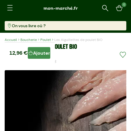
0
Recherche
On vous livre où ?
Accueil
Boucherie
Poulet
Les Aiguillettes de poulet BIO
Les Aiguillettes de poulet BIO
12,96 €
Ajouter
Barquette (270 G)
48,00 €/kg