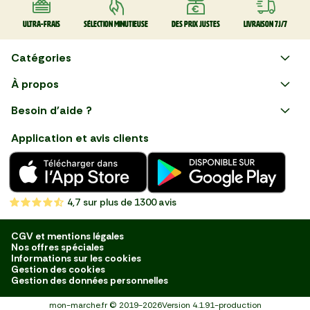
Ultra-frais
Sélection minutieuse
Des prix justes
Livraison 7J/7
Catégories
Faire ses courses en ligne
À propos
Apéro
Besoin d'aide ?
Courses en ligne avec Mon
Plaisirs d'été
Nous suivre
Marché : Alliez gain de temps
Application et avis clients
et savoir-faire français en
Nouveautés
choisissant notre service de
livraison de produits frais et
Fruits
de qualité, livrés directement
chez vous. Une expérience
Légumes
de courses en ligne pensée
4,7
sur plus de 1300 avis
pour vous.
Boucherie
Charcuterie
CGV et mentions légales
Nos offres spéciales
Poissonnerie
Informations sur les cookies
Gestion des cookies
Fromagerie
Gestion des données personnelles
Crèmerie
mon-marche.fr
©
2019-2026
Version
4.1.91-production