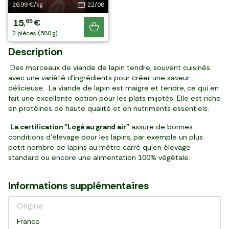
18,15 €/kg
33,99 €/kg
29,99 €/kg
26,99 €/kg
14/08
21/08
13/08
22/08
5
10
11
15
99
88
70
65
,
,
,
,
€
€
€
€
Je découvre
barquette (330 g)
2 pièces (320 g)
barquette (390 g)
2 pièces (580 g)
Description
Des morceaux de viande de lapin tendre, souvent cuisinés
avec une variété d'ingrédients pour créer une saveur
délicieuse. La viande de lapin est maigre et tendre, ce qui en
fait une excellente option pour les plats mijotés. Elle est riche
en protéines de haute qualité et en nutriments essentiels.
La certification "Logé au grand air"
assure de bonnes
conditions d'élevage pour les lapins, par exemple un plus
petit nombre de lapins au mètre carré qu'en élevage
standard ou encore une alimentation 100% végétale.
Informations supplémentaires
Origine
France