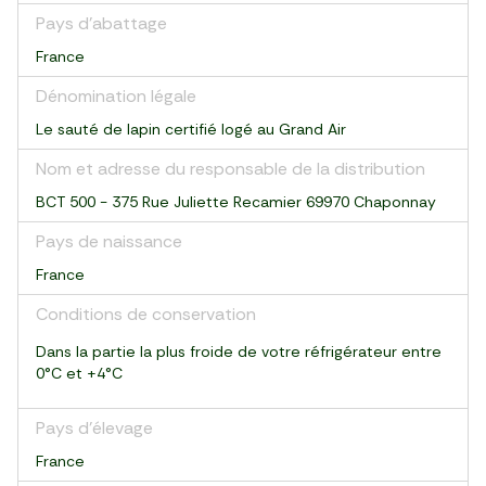
Pays d’abattage
France
Dénomination légale
Le sauté de lapin certifié logé au Grand Air
Nom et adresse du responsable de la distribution
BCT 500 - 375 Rue Juliette Recamier 69970 Chaponnay
Pays de naissance
France
Conditions de conservation
Dans la partie la plus froide de votre réfrigérateur entre
0°C et +4°C
Pays d’élevage
France