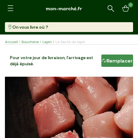
0
Recherche
On vous livre où ?
Accueil
Boucherie
Lapin
Le Sauté de lapin
Le Sauté de lapin
Pour votre jour de livraison, l'arrivage est
Remplacer
déjà épuisé.
Barquette (370 G)
18,99 €/kg