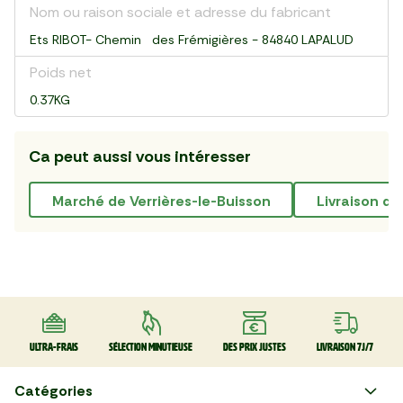
Nom ou raison sociale et adresse du fabricant
Ets RIBOT- Chemin des Frémigières - 84840 LAPALUD
Poids net
0.37KG
Ca peut aussi vous intéresser
marché de Verrières-le-Buisson
livraison d
Ultra-frais
Sélection minutieuse
Des prix justes
Livraison 7J/7
Catégories