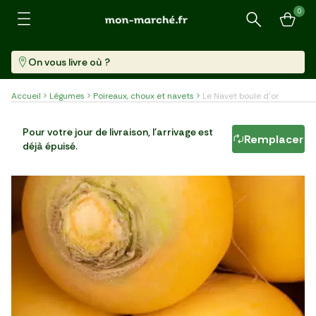
0
Recherche
On vous livre où ?
Accueil
Légumes
Poireaux, choux et navets
Le Navet boule d'or
Le Navet boule d'or
Pour votre jour de livraison, l'arrivage est
Remplacer
déjà épuisé.
Par 2 (380 G)
2,99 €/kg