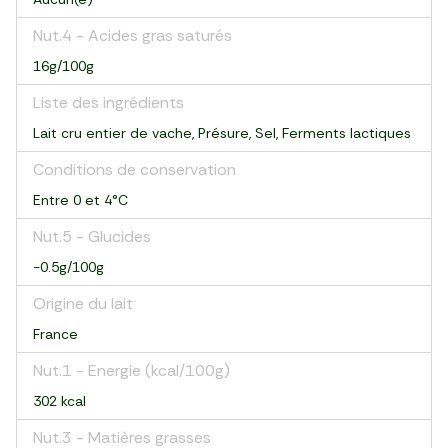
Nut.4 - Acides gras saturés
16g/100g
Liste des ingrédients
Lait cru entier de vache, Présure, Sel, Ferments lactiques
Conditions de conservation
Entre 0 et 4°C
Nut.5 - Glucides
-0.5g/100g
Origine du lait
France
Nut.1 - Energie (kcal/100g)
302 kcal
Nut.3 - Matières grasses