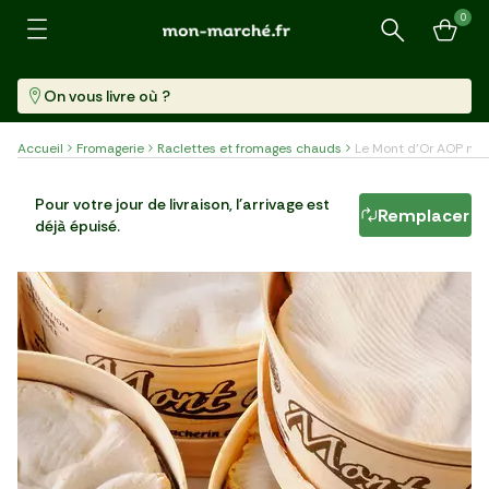
0
Recherche
On vous livre où ?
Accueil
Fromagerie
Raclettes et fromages chauds
Le Mont d'Or AOP min
Le Mont d'Or AOP mini
Pour votre jour de livraison, l'arrivage est
Remplacer
déjà épuisé.
Pièce