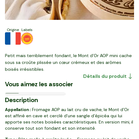
Origine
Labels
Petit mais terriblement fondant, le Mont d’Or AOP mini cache
sous sa croûte plissée un cœur crémeux et des arômes
Le Pain de campagne
La Chiffonnade de coppa
Les Noix de cajou grillées
La Pomme de terre non
Le Rosé " Ambroisie"
boisés irrésistibles.
Le Vin blanc "Blondelet"
Le Vin rouge "Vacqueyras
précuit
de Parme IGP
La Chiffonnade de chorizo
L'Ail blanc
tamari BIO
lavée
Cabernet d'Anjou AOC
Les Pommes de Terre
Détails du produit
La Salade batavia verte
Pouilly fumé AOC
Les Dentelles " AOP
Italie
Italie
Italie
France
France
Les Cornichons extra-fins
Délicatesse
Vous aimez les associer
France
6,89 €/kg
53,63 €/kg
5,11 €/kg
49,88 €/kg
10,99 €/kg
33,28 €/kg
7,39 €/kg
3,29 €/kg
7,99 €/l
26/09
09/09
11/08
Pré-cuit
Loire
Ultra-frais
Loire
Rhône
3
1
4
1
13
3
1
5
2
3
5
11
10
89
29
89
99
98
99
96
29
99
99
99
Description
,
,
,
,
,
,
,
,
,
,
,
,
€
€
€
€
€
€
€
€
€
€
€
€
pièce (450 g)
pièce
barquette (80 g)
bocal (370 g)
bouteille
barquette (80 g)
par 2 (180 g)
pot (180 g)
barquette (400 g)
1 kg
bouteille (750 ml)
bouteille (750ml)
Appellation :
Fromage AOP au lait cru de vache, le Mont d’Or
est affiné en cave et cerclé d’une sangle d’épicéa qui lui
apporte ses notes boisées caractéristiques. En version mini, il
conserve tout son fondant et son intensité.