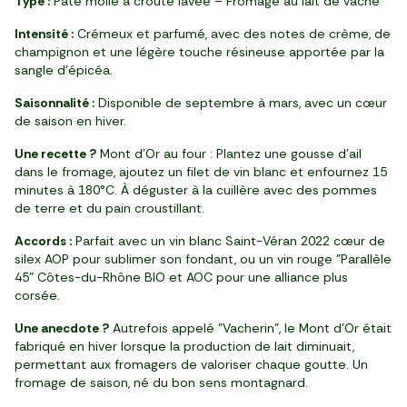
Type :
Pâte molle à croûte lavée – Fromage au lait de vache
Intensité :
Crémeux et parfumé, avec des notes de crème, de
champignon et une légère touche résineuse apportée par la
sangle d’épicéa.
Saisonnalité :
Disponible de septembre à mars, avec un cœur
de saison en hiver.
Une recette ?
Mont d’Or au four : Plantez une gousse d’ail
dans le fromage, ajoutez un filet de vin blanc et enfournez 15
minutes à 180°C. À déguster à la cuillère avec des pommes
de terre et du pain croustillant.
Accords :
Parfait avec un vin blanc Saint-Véran 2022 cœur de
silex AOP pour sublimer son fondant, ou un vin rouge "Parallèle
45" Côtes-du-Rhône BIO et AOC pour une alliance plus
corsée.
Une anecdote ?
Autrefois appelé "Vacherin", le Mont d’Or était
fabriqué en hiver lorsque la production de lait diminuait,
permettant aux fromagers de valoriser chaque goutte. Un
fromage de saison, né du bon sens montagnard.