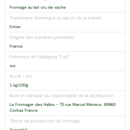
Fromage au lait cru de vache
Traitement thermique du lait et de la crème
Entier
Origine des matières premières
France
Présence de l'allergène "Lait"
oui
Nut.8 - Sel
1.4g/100g
Nom et adresse du responsable de la distribution
Le Fromager des Halles - 75 rue Marcel Mérieux 69960
Corbas France
Terroir de production du fromage
Aucun(e)