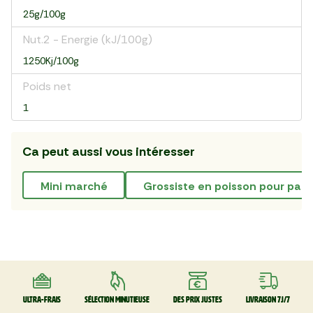
25g/100g
Nut.2 - Energie (kJ/100g)
1250Kj/100g
Poids net
1
Ca peut aussi vous intéresser
mini marché
grossiste en poisson pour parti
Ultra-frais
Sélection minutieuse
Des prix justes
Livraison 7J/7