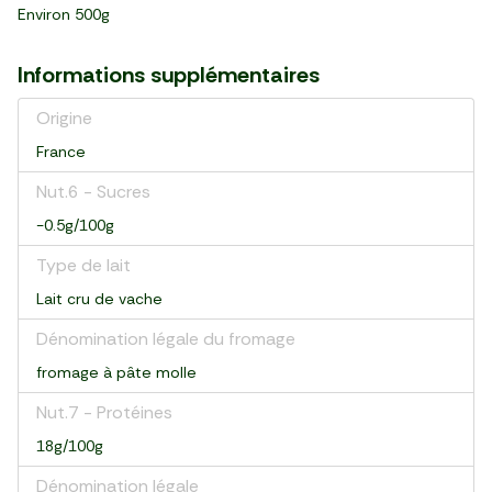
Environ 500g
Informations supplémentaires
Origine
France
Nut.6 - Sucres
-0.5g/100g
Type de lait
Lait cru de vache
Dénomination légale du fromage
fromage à pâte molle
Nut.7 - Protéines
18g/100g
Dénomination légale