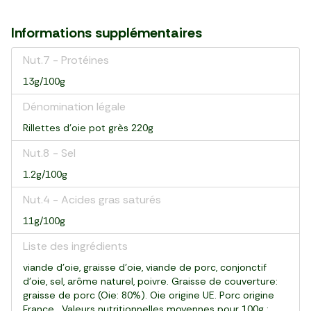
Informations supplémentaires
Nut.7 - Protéines
13g/100g
Dénomination légale
Rillettes d'oie pot grès 220g
Nut.8 - Sel
1.2g/100g
Nut.4 - Acides gras saturés
11g/100g
Liste des ingrédients
viande d'oie, graisse d'oie, viande de porc, conjonctif
d'oie, sel, arôme naturel, poivre. Graisse de couverture:
graisse de porc (Oie: 80%). Oie origine UE. Porc origine
France. Valeurs nutritionnelles moyennes pour 100g :