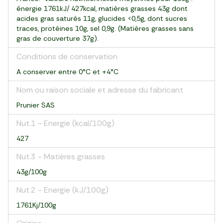
énergie 1761kJ/ 427kcal, matières grasses 43g dont
acides gras saturés 11g, glucides <0,5g, dont sucres
traces, protéines 10g, sel 0,9g. (Matières grasses sans
gras de couverture 37g).
Conditions de conservation
A conserver entre 0°C et +4°C
Nom ou raison sociale et adresse du fabricant
Prunier SAS
Nut.1 - Energie (kcal/100g)
427
Nut.3 - Matières grasses
43g/100g
Nut.2 - Energie (kJ/100g)
1761Kj/100g