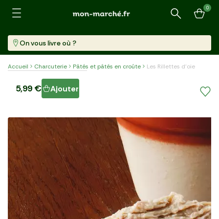
0
Recherche
On vous livre où ?
Accueil
Charcuterie
Pâtés et pâtés en croûte
Les Rillettes d'oie
Les Rillettes d'oie
5,99 €
Ajouter
Pot (220 G)
27,23 €/kg