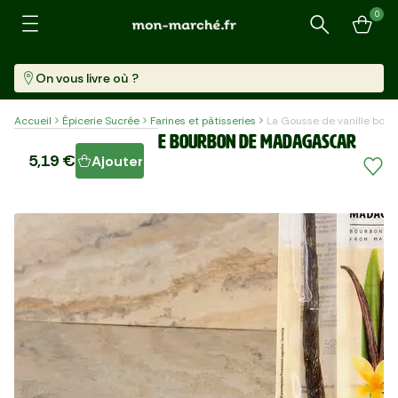
0
Recherche
On vous livre où ?
Accueil
Épicerie Sucrée
Farines et pâtisseries
La Gousse de vanille bo
La Gousse de vanille bourbon de Madagascar
5,19 €
Ajouter
Gousse (9 G)
576,67 €/kg