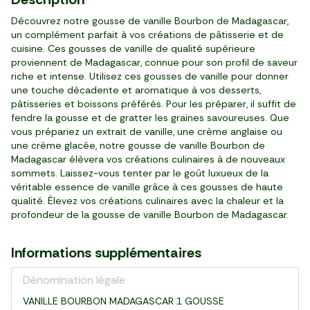
tablette (100 g)
boite (250 g)
paquet (1 kg)
pot (200 g)
brique (1 l)
pièce (230 g)
paquet (250 g)
bocal (620 g)
paquet (100 g)
pièce (80 g)
barquette (200 g)
Découvrez notre gousse de vanille Bourbon de Madagascar,
un complément parfait à vos créations de pâtisserie et de
cuisine. Ces gousses de vanille de qualité supérieure
proviennent de Madagascar, connue pour son profil de saveur
riche et intense. Utilisez ces gousses de vanille pour donner
une touche décadente et aromatique à vos desserts,
pâtisseries et boissons préférés. Pour les préparer, il suffit de
fendre la gousse et de gratter les graines savoureuses. Que
vous prépariez un extrait de vanille, une crème anglaise ou
une crème glacée, notre gousse de vanille Bourbon de
Madagascar élèvera vos créations culinaires à de nouveaux
sommets. Laissez-vous tenter par le goût luxueux de la
véritable essence de vanille grâce à ces gousses de haute
qualité. Élevez vos créations culinaires avec la chaleur et la
profondeur de la gousse de vanille Bourbon de Madagascar.
Informations supplémentaires
Dénomination légale
VANILLE BOURBON MADAGASCAR 1 GOUSSE