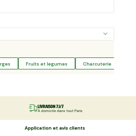
erges
fruits et legumes
charcuterie
ép
Livraison 7J/7
À domicile dans tout Paris
Application et avis clients