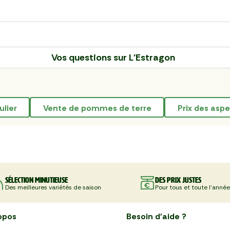
Vos questions sur
L'Estragon
ulier
vente de pommes de terre
prix des asp
Sélection minutieuse
Des prix justes
Des meilleures variétés de saison
Pour tous et toute l'année
opos
Besoin d'aide ?