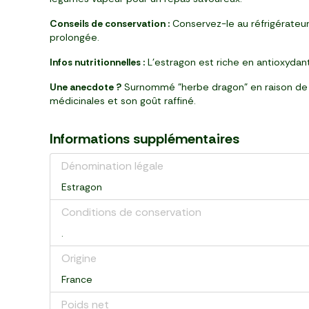
Conseils de conservation :
Conservez-le au réfrigérateur
prolongée.
Infos nutritionnelles :
L'estragon est riche en antioxydant
Une anecdote ?
Surnommé "herbe dragon" en raison de s
médicinales et son goût raffiné.
Informations supplémentaires
Dénomination légale
Estragon
Conditions de conservation
.
Origine
France
Poids net