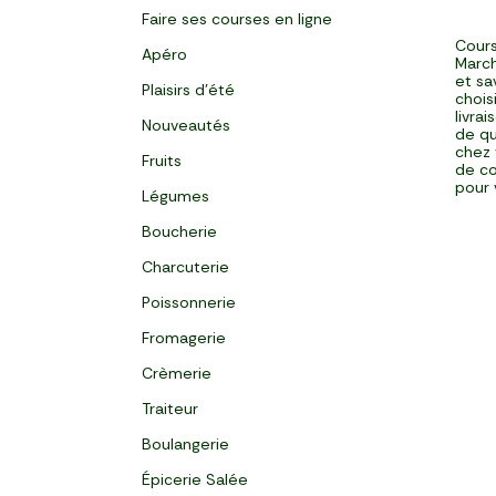
Faire ses courses en ligne
Cours
Apéro
March
et sa
Plaisirs d'été
chois
livra
Nouveautés
de qu
chez 
Fruits
de co
pour 
Légumes
Boucherie
Charcuterie
Poissonnerie
Fromagerie
Crèmerie
Traiteur
Boulangerie
Épicerie Salée