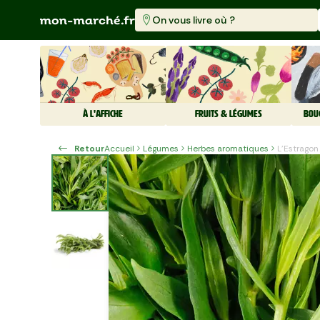
On vous livre où ?
À L'AFFICHE
FRUITS & LÉGUMES
BOU
Retour
Accueil
Légumes
Herbes aromatiques
L'Estragon