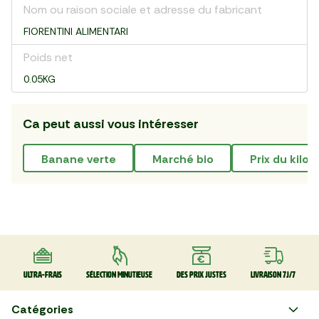
Nom ou raison sociale et adresse du fabricant
FIORENTINI ALIMENTARI
Poids net
0.05KG
Ca peut aussi vous intéresser
banane verte
marché bio
prix du kilo
Ultra-frais
Sélection minutieuse
Des prix justes
Livraison 7J/7
Catégories