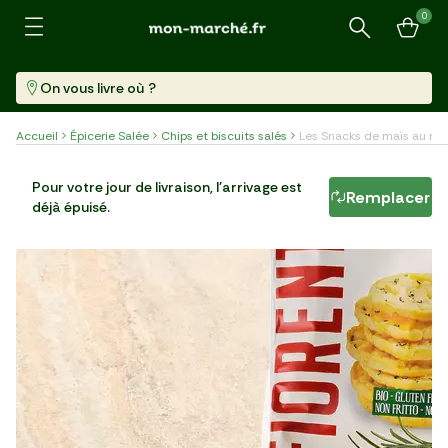
0
Recherche
On vous livre où ?
Accueil
Épicerie Salée
Chips et biscuits salés
Les Snacks de maïs au rom
Les Snacks de maïs au romarin sans gluten BIO
Pour votre jour de livraison, l'arrivage est
Remplacer
déjà épuisé.
Sachet (50 G)
29,80 €/kg