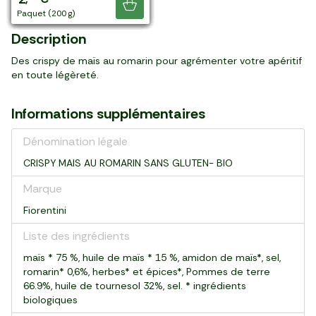
Je découvre
paquet (90 g)
sachet (40 g)
sachet (40 g)
sachet (125 g)
sachet (120 g)
sachet (120 g)
boite (300 g)
paquet (60 g)
sachet (200 g)
sachet (270 g)
sachet (135 g)
boite (170 g)
paquet (200 g)
Description
Des crispy de maïs au romarin pour agrémenter votre apéritif
en toute légèreté.
Informations supplémentaires
Dénomination légale
CRISPY MAIS AU ROMARIN SANS GLUTEN- BIO
Marque
Fiorentini
Liste des ingrédients
maïs * 75 %, huile de maïs * 15 %, amidon de maïs*, sel,
romarin* 0,6%, herbes* et épices*, Pommes de terre
66.9%, huile de tournesol 32%, sel. * ingrédients
biologiques