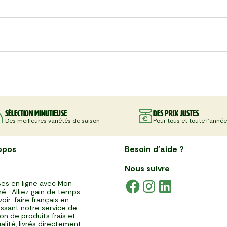
Sélection minutieuse
Des prix justes
Des meilleures variétés de saison
Pour tous et toute l'année
opos
Besoin d'aide ?
Nous suivre
es en ligne avec Mon
é : Alliez gain de temps
voir-faire français en
issant notre service de
ison de produits frais et
alité, livrés directement