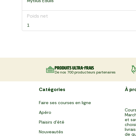
Mytilus Edulis
Poids net
1
Produits ultra-frais
De nos 700 producteurs partenaires
Catégories
À pr
Faire ses courses en ligne
Cours
Apéro
March
et sa
Plaisirs d'été
chois
livra
Nouveautés
de qu