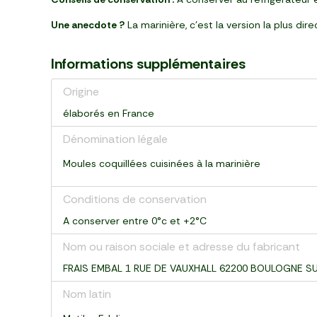
Une anecdote ?
La marinière, c’est la version la plus dir
Informations supplémentaires
Origine
élaborés en France
Dénomination légale
Moules coquillées cuisinées à la marinière
Conditions de conservation
A conserver entre 0°c et +2°C
Nom ou raison sociale et adresse du fabricant
FRAIS EMBAL 1 RUE DE VAUXHALL 62200 BOULOGNE S
Nom latin