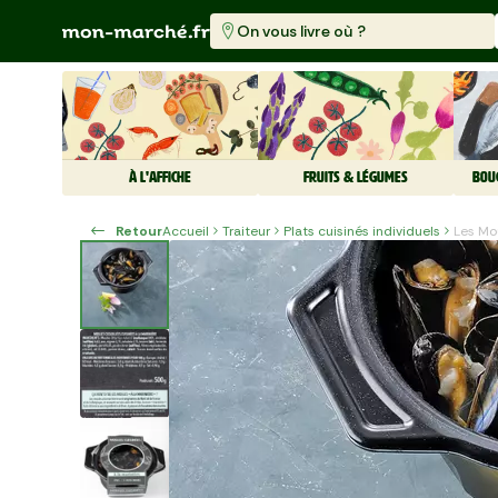
On vous livre où ?
À L'AFFICHE
FRUITS & LÉGUMES
BOU
Retour
Accueil
Traiteur
Plats cuisinés individuels
Les Mo