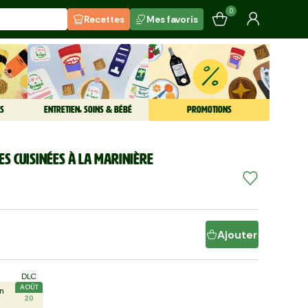
0
Recettes
Mes favoris
S
ENTRETIEN, SOINS & BÉBÉ
PROMOTIONS
es cuisinées à la marinière
Ajouter
DLC
AOÛT
n
20