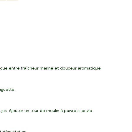
se joue entre fraîcheur marine et douceur aromatique.
aguette.
us. Ajouter un tour de moulin à poivre si envie.
t dégustation.