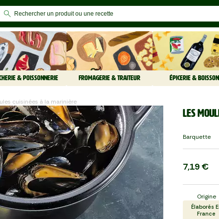
CHERIE & POISSONNERIE
FROMAGERIE & TRAITEUR
ÉPICERIE & BOISSON
ules cuisinées à la marinière
Les Moul
Barquette
7,19 €
Origine
Élaborés E
France