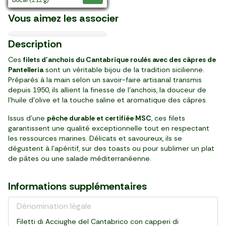
Les Tomates séchées
Les Poivrons grillés
L'Huile d'olive "La
2024
élaborés en France
Italie
France
France
"Citres"
"Citres"
Les Gressins multigrains
Les Penne ricce "Conti"
Masseria" extra-vierge 3L
Vous aimez les associer
12,36 €/kg
11,34 €/kg
20,95 €/kg
5,98 €/l
7,96 €/kg
19,30 €/kg
24,39 €/kg
3,98 €/kg
13,27 €/kg
24,95 €/kg
16,61 €/kg
10,00 €/l
09/10
11/08
26/08
Languedoc
3
3
4
2
1
5
4
4
1
1
4
2
29
09
29
19
99
99
99
44
39
99
99
99
99
99
Description
,
,
,
,
,
,
,
,
,
,
,
,
,
€
€
€
€
€
€
€
€
€
€
€
€
€
pièce (250 g)
bocal (290 g)
barquette (200 g)
bouteille (500 ml)
pièce (250 g)
bouteille
pot (230 g)
paquet (180 g)
paquet (500 g)
sachet (150 g)
pot (200 g)
pot (180 g)
bidon (3 l)
Ces
filets d’anchois du Cantabrique roulés avec des câpres de
Pantelleria
sont un véritable bijou de la tradition sicilienne.
Préparés à la main selon un savoir-faire artisanal transmis
depuis 1950, ils allient la finesse de l’anchois, la douceur de
l’huile d’olive et la touche saline et aromatique des câpres.
Issus d’une
pêche durable et certifiée MSC
, ces filets
garantissent une qualité exceptionnelle tout en respectant
les ressources marines. Délicats et savoureux, ils se
dégustent à l’apéritif, sur des toasts ou pour sublimer un plat
de pâtes ou une salade méditerranéenne.
Informations supplémentaires
Dénomination légale
Filetti di Acciughe del Cantabrico con capperi di