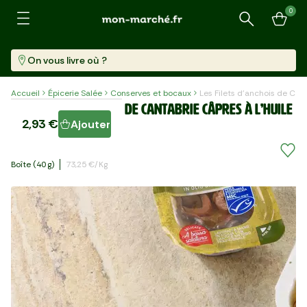
0
Recherche
On vous livre où ?
Accueil
Épicerie Salée
Conserves et bocaux
Les Filets d’anchois de Cant
Les Filets d’anchois de Cantabrie câpres à l’huile
2,93 €
Ajouter
d’olive
Boîte (40 G)
73,25 €/kg