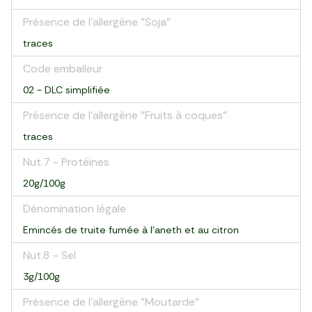
Présence de l'allergène "Soja"
traces
Code emballeur
02 - DLC simplifiée
Présence de l'allergène "Fruits à coques"
traces
Nut.7 - Protéines
20g/100g
Dénomination légale
Emincés de truite fumée à l'aneth et au citron
Nut.8 - Sel
3g/100g
Présence de l'allergène "Moutarde"