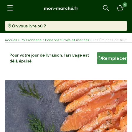
0
Recherche
On vous livre où ?
Accueil
Poissonnerie
Poissons fumés et marinés
Les Émincés de truite f
Les Émincés de truite fumée à l'aneth et au
Pour votre jour de livraison, l'arrivage est
citron
Remplacer
déjà épuisé.
Plaque (100 G)
62,90 €/kg