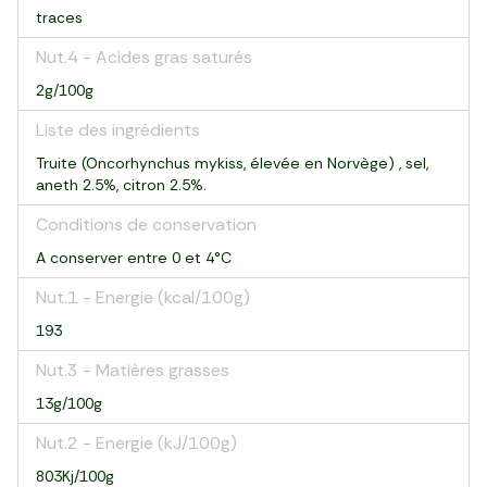
traces
Nut.4 - Acides gras saturés
2g/100g
Liste des ingrédients
Truite (Oncorhynchus mykiss, élevée en Norvège) , sel,
aneth 2.5%, citron 2.5%.
Conditions de conservation
A conserver entre 0 et 4°C
Nut.1 - Energie (kcal/100g)
193
Nut.3 - Matières grasses
13g/100g
Nut.2 - Energie (kJ/100g)
803Kj/100g