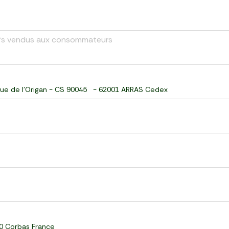
œufs vendus aux consommateurs
ue de l'Origan - CS 90045 - 62001 ARRAS Cedex
60 Corbas France