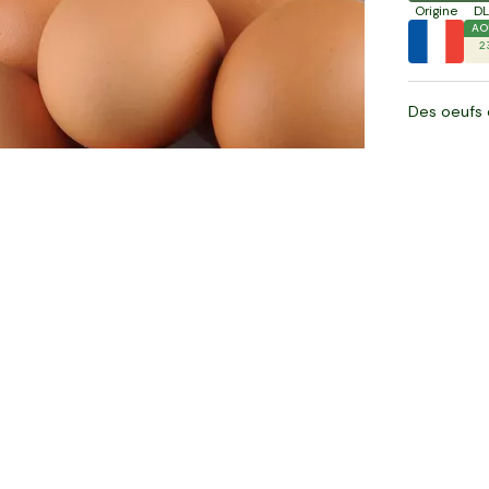
Origine
D
AO
2
Des oeufs 