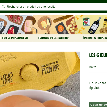
CHERIE & POISSONNERIE
FROMAGERIE & TRAITEUR
ÉPICERIE & BOISSON
Les 6 Œuf
Boîte
Pour votre j
épuisé.
Coup de c