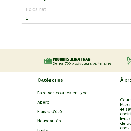
Poids net
1
Produits ultra-frais
De nos 700 producteurs partenaires
Catégories
À pr
Faire ses courses en ligne
Cours
Apéro
March
et sa
Plaisirs d'été
chois
livra
Nouveautés
de qu
chez 
Fruits