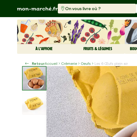
On vous livre où ?
À L'AFFICHE
FRUITS & LÉGUMES
BOU
Retour
Accueil
Crèmerie
Oeufs
Les 6 Œufs plein air