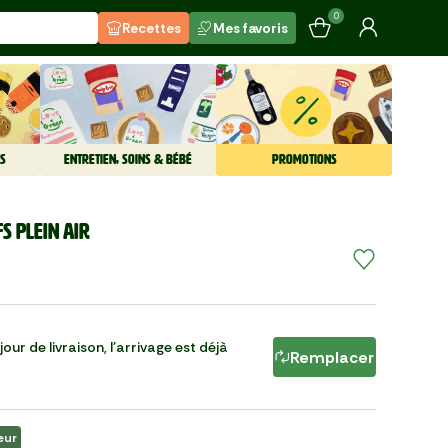
0
Recettes
Mes favoris
S
ENTRETIEN, SOINS & BÉBÉ
PROMOTIONS
s plein air
our de livraison, l'arrivage est déjà
Remplacer
œur