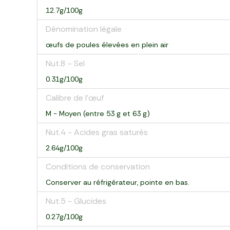
12.7g/100g
Dénomination légale
œufs de poules élevées en plein air
Nut.8 - Sel
0.31g/100g
Calibre de l’œuf
M - Moyen (entre 53 g et 63 g)
Nut.4 - Acides gras saturés
2.64g/100g
Conditions de conservation
Conserver au réfrigérateur, pointe en bas.
Nut.5 - Glucides
0.27g/100g