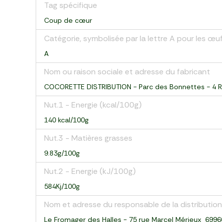
Tag spécifique
Coup de cœur
Catégorie, symbolisée par la lettre A pour les 
A
Nom ou raison sociale et adresse du fabricant
COCORETTE DISTRIBUTION - Parc des Bonnettes - 4 R
Nut.1 - Energie (kcal/100g)
140 kcal/100g
Nut.3 - Matières grasses
9.83g/100g
Nut.2 - Energie (kJ/100g)
584Kj/100g
Nom et adresse du responsable de la distribution
Le Fromager des Halles - 75 rue Marcel Mérieux 699