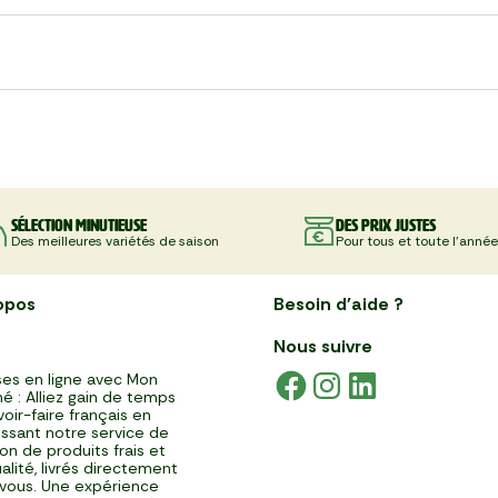
Sélection minutieuse
Des prix justes
Des meilleures variétés de saison
Pour tous et toute l'année
opos
Besoin d'aide ?
Nous suivre
es en ligne avec Mon
é : Alliez gain de temps
voir-faire français en
issant notre service de
ison de produits frais et
alité, livrés directement
vous. Une expérience