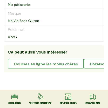
Mix pâtisserie
Marque
Ma Vie Sans Gluten
Poids net
0.5KG
Ca peut aussi vous intéresser
courses en ligne les moins chères
livraiso
Ultra-frais
Sélection minutieuse
Des prix justes
Livraison 7J/7