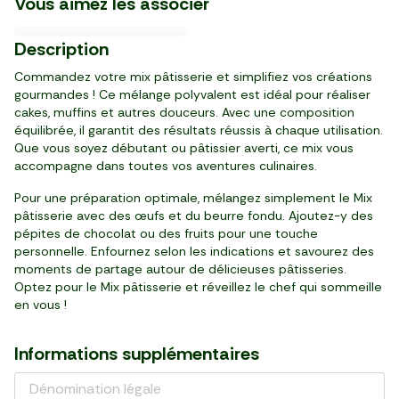
Vous aimez les associer
9,98 €/kg
18,36 €/kg
26,23 €/kg
1,15 €/kg
6,01 €/kg
22,00 €/kg
16/09
26/09
4
4
4
1
6
4
99
59
59
15
49
84
Description
,
,
,
,
,
,
€
€
€
€
€
€
pièce (500 g)
boite (250 g)
paquet (175 g)
paquet (1 kg)
pack de 12 (1,08 kg)
paquet (220 g)
Commandez votre mix pâtisserie et simplifiez vos créations
gourmandes ! Ce mélange polyvalent est idéal pour réaliser
cakes, muffins et autres douceurs. Avec une composition
équilibrée, il garantit des résultats réussis à chaque utilisation.
Que vous soyez débutant ou pâtissier averti, ce mix vous
accompagne dans toutes vos aventures culinaires.
Pour une préparation optimale, mélangez simplement le Mix
pâtisserie avec des œufs et du beurre fondu. Ajoutez-y des
pépites de chocolat ou des fruits pour une touche
personnelle. Enfournez selon les indications et savourez des
moments de partage autour de délicieuses pâtisseries.
Optez pour le Mix pâtisserie et réveillez le chef qui sommeille
en vous !
Informations supplémentaires
Dénomination légale