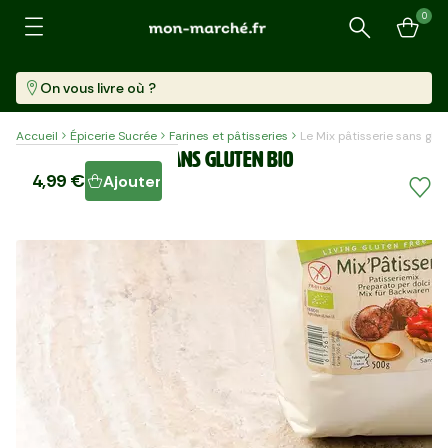
0
Recherche
On vous livre où ?
Accueil
Épicerie Sucrée
Farines et pâtisseries
Le Mix pâtisserie sans glu
Le Mix pâtisserie sans gluten BIO
4,99 €
Ajouter
Paquet (500 G)
9,98 €/kg